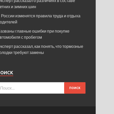
ксперт рассказал о различиях в составе
етних и зимних шин
 России изменятся правила труда и отдыха
одителей
азваны главные ошибки при покупке
втомобиля с пробегом
ксперт рассказал, как понять, что тормозные
олодки требуют замены
ПОИСК