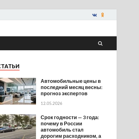
СТАТЬИ
Автомобильные цены в
последний месяц весны:
прогноз экспертов
12.05.2026
Срок годности — 3 года:
почему в России
автомобиль стал
дорогим расходником, а