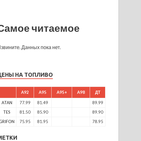
Самое читаемое
звините. Данных пока нет.
ЦЕНЫ НА ТОПЛИВО
A92
A95
A95+
A98
ДТ
ATAN
77.99
81.49
89.99
TES
81.50
85.90
89.90
GRIFON
75.95
81.95
78.95
МЕТКИ