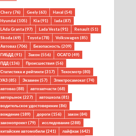
Chery
(76)
Geely
(63)
Haval
(54)
Hyundai
(105)
Kia
(91)
lada
(87)
LAda Granta
(97)
Lada Vesta
(91)
Renault
(51)
Skoda
(69)
Toyota
(78)
Volkswagen
(85)
Автоваз
(706)
Безопасность
(209)
ГИБДД
(91)
Закон
(556)
ОСАГО
(49)
ПДД
(136)
Происшествия
(56)
Статистика и рейтинги
(317)
Техосмотр
(80)
УАЗ
(85)
Экзамен
(57)
Электросамокат
(74)
автоваз
(88)
автозапчасти
(68)
авторынок
(227)
автошкола
(81)
водительское удостоверение
(86)
вождение
(189)
дороги
(156)
закон
(84)
законопроект
(79)
исследование
(288)
китайские автомобили
(241)
лайфхак
(642)