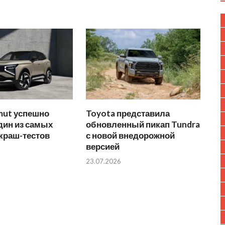
mut успешно
Toyota представила
дин из самых
обновленный пикап Tundra
краш-тестов
с новой внедорожной
версией
23.07.2026