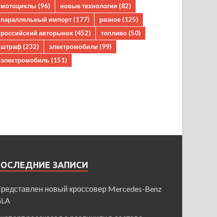
мотоциклы
(96)
новые технологии
(82)
параллельный импорт
(177)
разное
(125)
российский авторынок
(452)
топливо
(50)
штраф
(232)
электромобили
(99)
электромобиль
(151)
ПОСЛЕДНИЕ ЗАПИСИ
редставлен новый кроссовер Mercedes-Benz
GLA