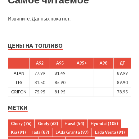
Извините. Данных пока нет.
ЦЕНЫ НА ТОПЛИВО
A92
A95
A95+
A98
ДТ
ATAN
77.99
81.49
89.99
TES
81.50
85.90
89.90
GRIFON
75.95
81.95
78.95
МЕТКИ
Chery
(76)
Geely
(63)
Haval
(54)
Hyundai
(105)
Kia
(91)
lada
(87)
LAda Granta
(97)
Lada Vesta
(91)