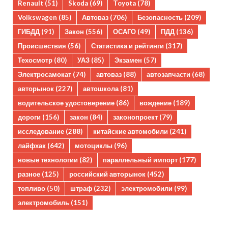
Renault
(51)
Skoda
(69)
Toyota
(78)
Volkswagen
(85)
Автоваз
(706)
Безопасность
(209)
ГИБДД
(91)
Закон
(556)
ОСАГО
(49)
ПДД
(136)
Происшествия
(56)
Статистика и рейтинги
(317)
Техосмотр
(80)
УАЗ
(85)
Экзамен
(57)
Электросамокат
(74)
автоваз
(88)
автозапчасти
(68)
авторынок
(227)
автошкола
(81)
водительское удостоверение
(86)
вождение
(189)
дороги
(156)
закон
(84)
законопроект
(79)
исследование
(288)
китайские автомобили
(241)
лайфхак
(642)
мотоциклы
(96)
новые технологии
(82)
параллельный импорт
(177)
разное
(125)
российский авторынок
(452)
топливо
(50)
штраф
(232)
электромобили
(99)
электромобиль
(151)