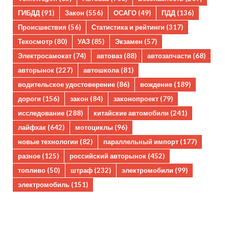
ГИБДД
(91)
Закон
(556)
ОСАГО
(49)
ПДД
(136)
Происшествия
(56)
Статистика и рейтинги
(317)
Техосмотр
(80)
УАЗ
(85)
Экзамен
(57)
Электросамокат
(74)
автоваз
(88)
автозапчасти
(68)
авторынок
(227)
автошкола
(81)
водительское удостоверение
(86)
вождение
(189)
дороги
(156)
закон
(84)
законопроект
(79)
исследование
(288)
китайские автомобили
(241)
лайфхак
(642)
мотоциклы
(96)
новые технологии
(82)
параллельный импорт
(177)
разное
(125)
российский авторынок
(452)
топливо
(50)
штраф
(232)
электромобили
(99)
электромобиль
(151)