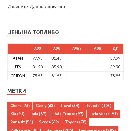
Извините. Данных пока нет.
ЦЕНЫ НА ТОПЛИВО
A92
A95
A95+
A98
ДТ
ATAN
77.99
81.49
89.99
TES
81.50
85.90
89.90
GRIFON
75.95
81.95
78.95
МЕТКИ
Chery
(76)
Geely
(63)
Haval
(54)
Hyundai
(105)
Kia
(91)
lada
(87)
LAda Granta
(97)
Lada Vesta
(91)
Renault
(51)
Skoda
(69)
Toyota
(78)
Volkswagen
(85)
Автоваз
(706)
Безопасность
(209)