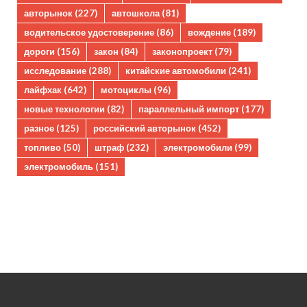
авторынок
(227)
автошкола
(81)
водительское удостоверение
(86)
вождение
(189)
дороги
(156)
закон
(84)
законопроект
(79)
исследование
(288)
китайские автомобили
(241)
лайфхак
(642)
мотоциклы
(96)
новые технологии
(82)
параллельный импорт
(177)
разное
(125)
российский авторынок
(452)
топливо
(50)
штраф
(232)
электромобили
(99)
электромобиль
(151)