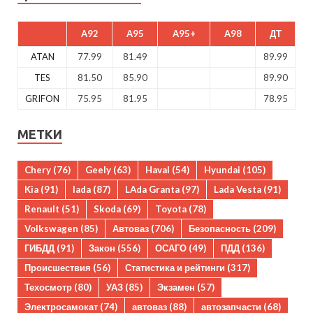
A92
A95
A95+
A98
ДТ
ATAN
77.99
81.49
89.99
TES
81.50
85.90
89.90
GRIFON
75.95
81.95
78.95
МЕТКИ
Chery
(76)
Geely
(63)
Haval
(54)
Hyundai
(105)
Kia
(91)
lada
(87)
LAda Granta
(97)
Lada Vesta
(91)
Renault
(51)
Skoda
(69)
Toyota
(78)
Volkswagen
(85)
Автоваз
(706)
Безопасность
(209)
ГИБДД
(91)
Закон
(556)
ОСАГО
(49)
ПДД
(136)
Происшествия
(56)
Статистика и рейтинги
(317)
Техосмотр
(80)
УАЗ
(85)
Экзамен
(57)
Электросамокат
(74)
автоваз
(88)
автозапчасти
(68)