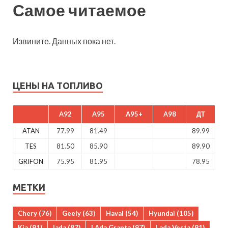
Самое читаемое
Извините. Данных пока нет.
ЦЕНЫ НА ТОПЛИВО
A92
A95
A95+
A98
ДТ
ATAN
77.99
81.49
89.99
TES
81.50
85.90
89.90
GRIFON
75.95
81.95
78.95
МЕТКИ
Chery
(76)
Geely
(63)
Haval
(54)
Hyundai
(105)
Kia
(91)
lada
(87)
LAda Granta
(97)
Lada Vesta
(91)