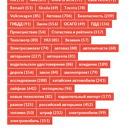
Renault
(51)
Skoda
(69)
Toyota
(78)
Volkswagen
(85)
Автоваз
(706)
Безопасность
(209)
ГИБДД
(91)
Закон
(556)
ОСАГО
(49)
ПДД
(136)
Происшествия
(56)
Статистика и рейтинги
(317)
Техосмотр
(80)
УАЗ
(85)
Экзамен
(57)
Электросамокат
(74)
автоваз
(88)
автозапчасти
(68)
авторынок
(227)
автошкола
(81)
водительское удостоверение
(86)
вождение
(189)
дороги
(156)
закон
(84)
законопроект
(79)
исследование
(288)
китайские автомобили
(241)
лайфхак
(642)
мотоциклы
(96)
новые технологии
(82)
параллельный импорт
(177)
разное
(125)
российский авторынок
(452)
топливо
(50)
штраф
(232)
электромобили
(99)
электромобиль
(151)