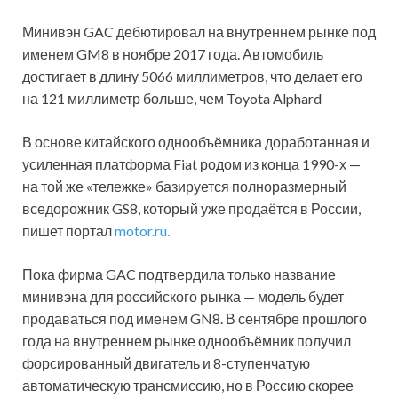
Минивэн GAC дебютировал на внутреннем рынке под
именем GM8 в ноябре 2017 года. Автомобиль
достигает в длину 5066 миллиметров, что делает его
на 121 миллиметр больше, чем Toyota Alphard
В основе китайского однообъёмника доработанная и
усиленная платформа Fiat родом из конца 1990-х —
на той же «тележке» базируется полноразмерный
вседорожник GS8, который уже продаётся в России,
пишет портал
motor.ru.
Пока фирма GAC подтвердила только название
минивэна для российского рынка — модель будет
продаваться под именем GN8. В сентябре прошлого
года на внутреннем рынке однообъёмник получил
форсированный двигатель и 8-ступенчатую
автоматическую трансмиссию, но в Россию скорее