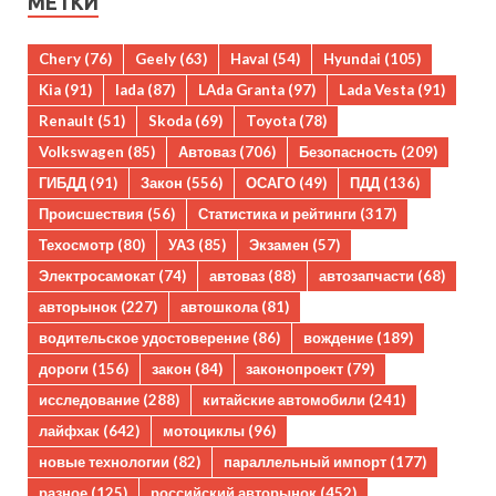
МЕТКИ
Chery
(76)
Geely
(63)
Haval
(54)
Hyundai
(105)
Kia
(91)
lada
(87)
LAda Granta
(97)
Lada Vesta
(91)
Renault
(51)
Skoda
(69)
Toyota
(78)
Volkswagen
(85)
Автоваз
(706)
Безопасность
(209)
ГИБДД
(91)
Закон
(556)
ОСАГО
(49)
ПДД
(136)
Происшествия
(56)
Статистика и рейтинги
(317)
Техосмотр
(80)
УАЗ
(85)
Экзамен
(57)
Электросамокат
(74)
автоваз
(88)
автозапчасти
(68)
авторынок
(227)
автошкола
(81)
водительское удостоверение
(86)
вождение
(189)
дороги
(156)
закон
(84)
законопроект
(79)
исследование
(288)
китайские автомобили
(241)
лайфхак
(642)
мотоциклы
(96)
новые технологии
(82)
параллельный импорт
(177)
разное
(125)
российский авторынок
(452)