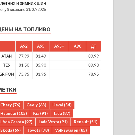
летних и зимних шин
опубликовано 31/07/2026
ЦЕНЫ НА ТОПЛИВО
A92
A95
A95+
A98
ДТ
ATAN
77.99
81.49
89.99
TES
81.50
85.90
89.90
GRIFON
75.95
81.95
78.95
МЕТКИ
Chery
(76)
Geely
(63)
Haval
(54)
Hyundai
(105)
Kia
(91)
lada
(87)
LAda Granta
(97)
Lada Vesta
(91)
Renault
(51)
Skoda
(69)
Toyota
(78)
Volkswagen
(85)