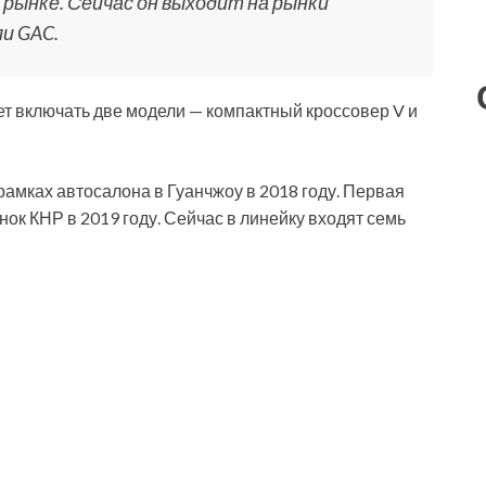
 рынке. Сейчас он выходит на рынки
и GAC.
дет включать две модели — компактный кроссовер V и
амках автосалона в Гуанчжоу в 2018 году. Первая
ок КНР в 2019 году. Сейчас в линейку входят семь