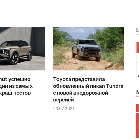
mut успешно
Toyota представила
дин из самых
обновленный пикап Tundra
краш-тестов
с новой внедорожной
версией
23.07.2026