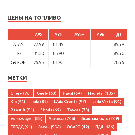
ЦЕНЫ НА ТОПЛИВО
A92
A95
A95+
A98
ДТ
ATAN
77.99
81.49
89.99
TES
81.50
85.90
89.90
GRIFON
75.95
81.95
78.95
МЕТКИ
Chery
(76)
Geely
(63)
Haval
(54)
Hyundai
(105)
Kia
(91)
lada
(87)
LAda Granta
(97)
Lada Vesta
(91)
Renault
(51)
Skoda
(69)
Toyota
(78)
Volkswagen
(85)
Автоваз
(706)
Безопасность
(209)
ГИБДД
(91)
Закон
(556)
ОСАГО
(49)
ПДД
(136)