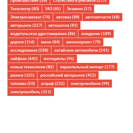
Происшествия
(56)
Статистика и рейтинги
(317)
Техосмотр
(80)
УАЗ
(85)
Экзамен
(57)
Электросамокат
(74)
автоваз
(88)
автозапчасти
(68)
авторынок
(227)
автошкола
(81)
водительское удостоверение
(86)
вождение
(189)
дороги
(156)
закон
(84)
законопроект
(79)
исследование
(288)
китайские автомобили
(241)
лайфхак
(642)
мотоциклы
(96)
новые технологии
(82)
параллельный импорт
(177)
разное
(125)
российский авторынок
(452)
топливо
(50)
штраф
(232)
электромобили
(99)
электромобиль
(151)