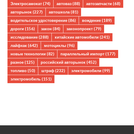
Электросамокат
(74)
автоваз
(88)
автозапчасти
(68)
авторынок
(227)
автошкола
(81)
водительское удостоверение
(86)
вождение
(189)
дороги
(156)
закон
(84)
законопроект
(79)
исследование
(288)
китайские автомобили
(241)
лайфхак
(642)
мотоциклы
(96)
новые технологии
(82)
параллельный импорт
(177)
разное
(125)
российский авторынок
(452)
топливо
(50)
штраф
(232)
электромобили
(99)
электромобиль
(151)