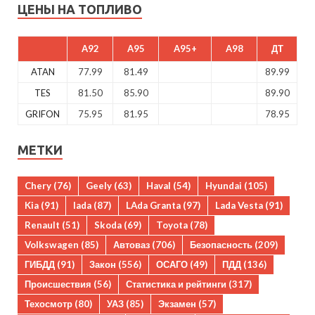
ЦЕНЫ НА ТОПЛИВО
A92
A95
A95+
A98
ДТ
ATAN
77.99
81.49
89.99
TES
81.50
85.90
89.90
GRIFON
75.95
81.95
78.95
МЕТКИ
Chery
(76)
Geely
(63)
Haval
(54)
Hyundai
(105)
Kia
(91)
lada
(87)
LAda Granta
(97)
Lada Vesta
(91)
Renault
(51)
Skoda
(69)
Toyota
(78)
Volkswagen
(85)
Автоваз
(706)
Безопасность
(209)
ГИБДД
(91)
Закон
(556)
ОСАГО
(49)
ПДД
(136)
Происшествия
(56)
Статистика и рейтинги
(317)
Техосмотр
(80)
УАЗ
(85)
Экзамен
(57)