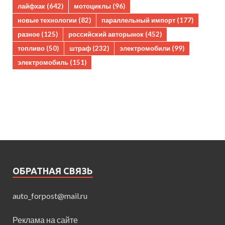
лайфхак
(642)
мотоциклы
(96)
новые технологии
(82)
параллельный импорт
(177)
разное
(125)
российский авторынок
(452)
топливо
(50)
штраф
(232)
электромобили
(99)
электромобиль
(151)
ОБРАТНАЯ СВЯЗЬ
auto_forpost@mail.ru
Реклама на сайте