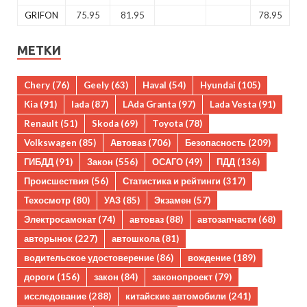
GRIFON
75.95
81.95
78.95
МЕТКИ
Chery
(76)
Geely
(63)
Haval
(54)
Hyundai
(105)
Kia
(91)
lada
(87)
LAda Granta
(97)
Lada Vesta
(91)
Renault
(51)
Skoda
(69)
Toyota
(78)
Volkswagen
(85)
Автоваз
(706)
Безопасность
(209)
ГИБДД
(91)
Закон
(556)
ОСАГО
(49)
ПДД
(136)
Происшествия
(56)
Статистика и рейтинги
(317)
Техосмотр
(80)
УАЗ
(85)
Экзамен
(57)
Электросамокат
(74)
автоваз
(88)
автозапчасти
(68)
авторынок
(227)
автошкола
(81)
водительское удостоверение
(86)
вождение
(189)
дороги
(156)
закон
(84)
законопроект
(79)
исследование
(288)
китайские автомобили
(241)