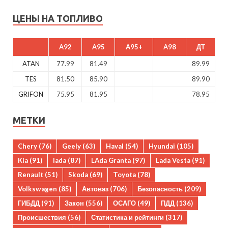
ЦЕНЫ НА ТОПЛИВО
A92
A95
A95+
A98
ДТ
ATAN
77.99
81.49
89.99
TES
81.50
85.90
89.90
GRIFON
75.95
81.95
78.95
МЕТКИ
Chery
(76)
Geely
(63)
Haval
(54)
Hyundai
(105)
Kia
(91)
lada
(87)
LAda Granta
(97)
Lada Vesta
(91)
Renault
(51)
Skoda
(69)
Toyota
(78)
Volkswagen
(85)
Автоваз
(706)
Безопасность
(209)
ГИБДД
(91)
Закон
(556)
ОСАГО
(49)
ПДД
(136)
Происшествия
(56)
Статистика и рейтинги
(317)