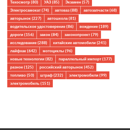
Техосмотр
(80)
УАЗ
(85)
Экзамен
(57)
Электросамокат
(74)
автоваз
(88)
автозапчасти
(68)
авторынок
(227)
автошкола
(81)
водительское удостоверение
(86)
вождение
(189)
дороги
(156)
закон
(84)
законопроект
(79)
исследование
(288)
китайские автомобили
(241)
лайфхак
(642)
мотоциклы
(96)
новые технологии
(82)
параллельный импорт
(177)
разное
(125)
российский авторынок
(452)
топливо
(50)
штраф
(232)
электромобили
(99)
электромобиль
(151)