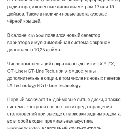
радиатора, и колёсные диски диаметром 17 или 18
дюймов. Также в наличии новые цвета кузова с
чёрной крышей.
В салоне KIA Soul появился новый селектор
вариатора и мультимедийная система с экраном
диагональю 10,25 дюйма.
Число комплектаций сократилось до пяти: LX, S, EX,
GT-Line и GT-Line Tech, при этом доступны
дополнительные опции, в том числе из новых пакетов
LX Technology и GT-Line Technology.
Первый включает 16-дюймовые литые диски, а также
системы контроля слепых зон и предотвращения
столкновений при выезде с парковки задним ходом, а
во второй входит премиальная акустика
Harman/Kardon, адаптивный круиз-контроль,