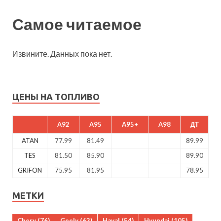
Самое читаемое
Извините. Данных пока нет.
ЦЕНЫ НА ТОПЛИВО
A92
A95
A95+
A98
ДТ
ATAN
77.99
81.49
89.99
TES
81.50
85.90
89.90
GRIFON
75.95
81.95
78.95
МЕТКИ
Chery
(76)
Geely
(63)
Haval
(54)
Hyundai
(105)