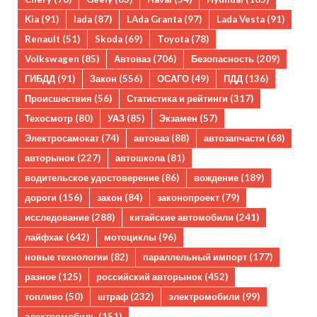
Kia
(91)
lada
(87)
LAda Granta
(97)
Lada Vesta
(91)
Renault
(51)
Skoda
(69)
Toyota
(78)
Volkswagen
(85)
Автоваз
(706)
Безопасность
(209)
ГИБДД
(91)
Закон
(556)
ОСАГО
(49)
ПДД
(136)
Происшествия
(56)
Статистика и рейтинги
(317)
Техосмотр
(80)
УАЗ
(85)
Экзамен
(57)
Электросамокат
(74)
автоваз
(88)
автозапчасти
(68)
авторынок
(227)
автошкола
(81)
водительское удостоверение
(86)
вождение
(189)
дороги
(156)
закон
(84)
законопроект
(79)
исследование
(288)
китайские автомобили
(241)
лайфхак
(642)
мотоциклы
(96)
новые технологии
(82)
параллельный импорт
(177)
разное
(125)
российский авторынок
(452)
топливо
(50)
штраф
(232)
электромобили
(99)
электромобиль
(151)