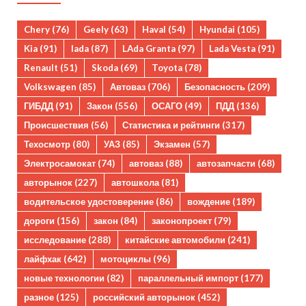
Chery
(76)
Geely
(63)
Haval
(54)
Hyundai
(105)
Kia
(91)
lada
(87)
LAda Granta
(97)
Lada Vesta
(91)
Renault
(51)
Skoda
(69)
Toyota
(78)
Volkswagen
(85)
Автоваз
(706)
Безопасность
(209)
ГИБДД
(91)
Закон
(556)
ОСАГО
(49)
ПДД
(136)
Происшествия
(56)
Статистика и рейтинги
(317)
Техосмотр
(80)
УАЗ
(85)
Экзамен
(57)
Электросамокат
(74)
автоваз
(88)
автозапчасти
(68)
авторынок
(227)
автошкола
(81)
водительское удостоверение
(86)
вождение
(189)
дороги
(156)
закон
(84)
законопроект
(79)
исследование
(288)
китайские автомобили
(241)
лайфхак
(642)
мотоциклы
(96)
новые технологии
(82)
параллельный импорт
(177)
разное
(125)
российский авторынок
(452)