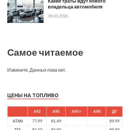
Какие траты ждут нового
владельца автомобиля
18.01.2026
Самое читаемое
Извините. Данных пока нет.
ЦЕНЫ НА ТОПЛИВО
A92
A95
A95+
A98
ДТ
ATAN
77.99
81.49
89.99
TES
81.50
85.90
89.90