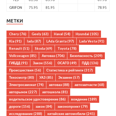
GRIFON
75.95
81.95
78.95
МЕТКИ
Chery
(76)
Geely
(63)
Haval
(54)
Hyundai
(105)
Kia
(91)
lada
(87)
LAda Granta
(97)
Lada Vesta
(91)
Renault
(51)
Skoda
(69)
Toyota
(78)
Volkswagen
(85)
Автоваз
(706)
Безопасность
(209)
ГИБДД
(91)
Закон
(556)
ОСАГО
(49)
ПДД
(136)
Происшествия
(56)
Статистика и рейтинги
(317)
Техосмотр
(80)
УАЗ
(85)
Экзамен
(57)
Электросамокат
(74)
автоваз
(88)
автозапчасти
(68)
авторынок
(227)
автошкола
(81)
водительское удостоверение
(86)
вождение
(189)
дороги
(156)
закон
(84)
законопроект
(79)
исследование
(288)
китайские автомобили
(241)