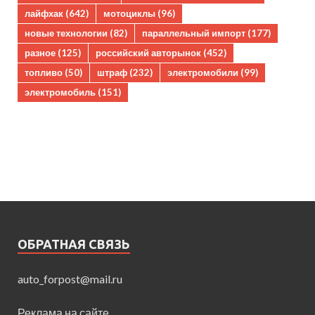
лайфхак
(642)
мотоциклы
(96)
новые технологии
(82)
параллельный импорт
(177)
разное
(125)
российский авторынок
(452)
топливо
(50)
штраф
(232)
электромобили
(99)
электромобиль
(151)
ОБРАТНАЯ СВЯЗЬ
auto_forpost@mail.ru
Реклама на сайте