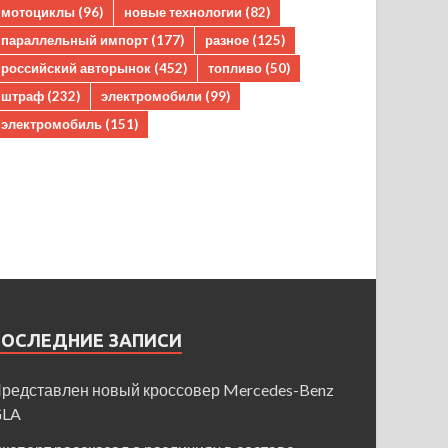
мотоциклы
(96)
новые технологии
(82)
параллельный импорт
(177)
разное
(125)
российский авторынок
(452)
топливо
(50)
штраф
(232)
электромобили
(99)
электромобиль
(151)
ПОСЛЕДНИЕ ЗАПИСИ
редставлен новый кроссовер Mercedes-Benz
GLA