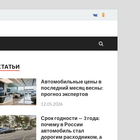
СТАТЬИ
Автомобильные цены в
последний месяц весны:
прогноз экспертов
12.05.2026
Срок годности — 3 года:
почему в России
автомобиль стал
дорогим расходником, а