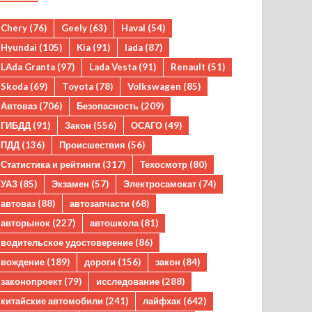
Chery
(76)
Geely
(63)
Haval
(54)
Hyundai
(105)
Kia
(91)
lada
(87)
LAda Granta
(97)
Lada Vesta
(91)
Renault
(51)
Skoda
(69)
Toyota
(78)
Volkswagen
(85)
Автоваз
(706)
Безопасность
(209)
ГИБДД
(91)
Закон
(556)
ОСАГО
(49)
ПДД
(136)
Происшествия
(56)
Статистика и рейтинги
(317)
Техосмотр
(80)
УАЗ
(85)
Экзамен
(57)
Электросамокат
(74)
автоваз
(88)
автозапчасти
(68)
авторынок
(227)
автошкола
(81)
водительское удостоверение
(86)
вождение
(189)
дороги
(156)
закон
(84)
законопроект
(79)
исследование
(288)
китайские автомобили
(241)
лайфхак
(642)