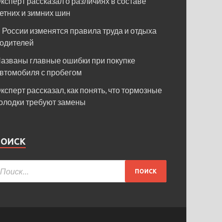
ксперт рассказал о различиях в составе
етних и зимних шин
 России изменятся правила труда и отдыха
одителей
азваны главные ошибки при покупке
втомобиля с пробегом
ксперт рассказал, как понять, что тормозные
олодки требуют замены
ПОИСК