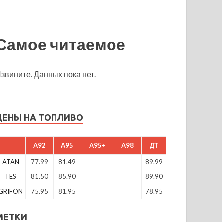
Самое читаемое
звините. Данных пока нет.
ЦЕНЫ НА ТОПЛИВО
A92
A95
A95+
A98
ДТ
ATAN
77.99
81.49
89.99
TES
81.50
85.90
89.90
GRIFON
75.95
81.95
78.95
МЕТКИ