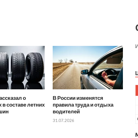
И
ассказал о
В России изменятся
 в составе летних
правила труда и отдыха
 шин
водителей
31.07.2026