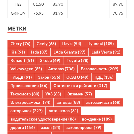
TES
81.50
85.90
89.90
GRIFON
75.95
81.95
78.95
МЕТКИ
Chery
(76)
Geely
(63)
Haval
(54)
Hyundai
(105)
Kia
(91)
lada
(87)
LAda Granta
(97)
Lada Vesta
(91)
Renault
(51)
Skoda
(69)
Toyota
(78)
Volkswagen
(85)
Автоваз
(706)
Безопасность
(209)
ГИБДД
(91)
Закон
(556)
ОСАГО
(49)
ПДД
(136)
Происшествия
(56)
Статистика и рейтинги
(317)
Техосмотр
(80)
УАЗ
(85)
Экзамен
(57)
Электросамокат
(74)
автоваз
(88)
автозапчасти
(68)
авторынок
(227)
автошкола
(81)
водительское удостоверение
(86)
вождение
(189)
дороги
(156)
закон
(84)
законопроект
(79)