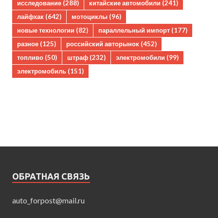
исследование
(288)
китайские автомобили
(241)
лайфхак
(642)
мотоциклы
(96)
новые технологии
(82)
параллельный импорт
(177)
разное
(125)
российский авторынок
(452)
топливо
(50)
штраф
(232)
электромобили
(99)
электромобиль
(151)
ОБРАТНАЯ СВЯЗЬ
auto_forpost@mail.ru