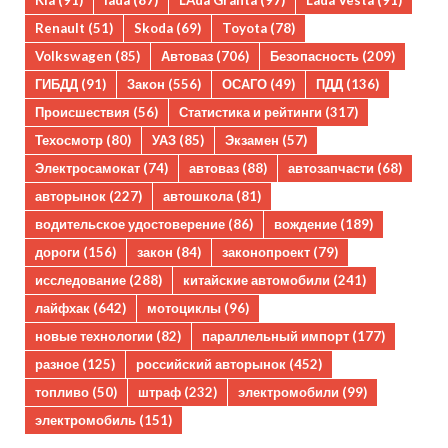
Kia
(91)
lada
(87)
LAda Granta
(97)
Lada Vesta
(91)
Renault
(51)
Skoda
(69)
Toyota
(78)
Volkswagen
(85)
Автоваз
(706)
Безопасность
(209)
ГИБДД
(91)
Закон
(556)
ОСАГО
(49)
ПДД
(136)
Происшествия
(56)
Статистика и рейтинги
(317)
Техосмотр
(80)
УАЗ
(85)
Экзамен
(57)
Электросамокат
(74)
автоваз
(88)
автозапчасти
(68)
авторынок
(227)
автошкола
(81)
водительское удостоверение
(86)
вождение
(189)
дороги
(156)
закон
(84)
законопроект
(79)
исследование
(288)
китайские автомобили
(241)
лайфхак
(642)
мотоциклы
(96)
новые технологии
(82)
параллельный импорт
(177)
разное
(125)
российский авторынок
(452)
топливо
(50)
штраф
(232)
электромобили
(99)
электромобиль
(151)