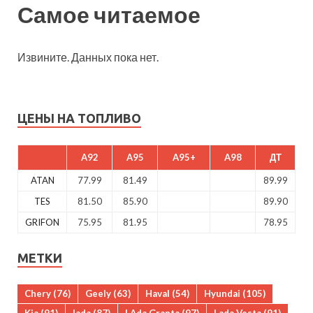
Самое читаемое
Извините. Данных пока нет.
ЦЕНЫ НА ТОПЛИВО
A92
A95
A95+
A98
ДТ
ATAN
77.99
81.49
89.99
TES
81.50
85.90
89.90
GRIFON
75.95
81.95
78.95
МЕТКИ
Chery
(76)
Geely
(63)
Haval
(54)
Hyundai
(105)