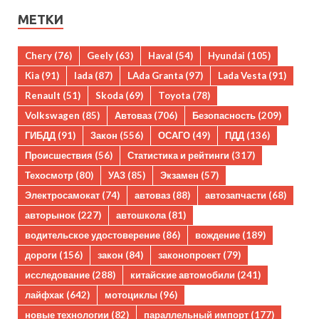
МЕТКИ
Chery
(76)
Geely
(63)
Haval
(54)
Hyundai
(105)
Kia
(91)
lada
(87)
LAda Granta
(97)
Lada Vesta
(91)
Renault
(51)
Skoda
(69)
Toyota
(78)
Volkswagen
(85)
Автоваз
(706)
Безопасность
(209)
ГИБДД
(91)
Закон
(556)
ОСАГО
(49)
ПДД
(136)
Происшествия
(56)
Статистика и рейтинги
(317)
Техосмотр
(80)
УАЗ
(85)
Экзамен
(57)
Электросамокат
(74)
автоваз
(88)
автозапчасти
(68)
авторынок
(227)
автошкола
(81)
водительское удостоверение
(86)
вождение
(189)
дороги
(156)
закон
(84)
законопроект
(79)
исследование
(288)
китайские автомобили
(241)
лайфхак
(642)
мотоциклы
(96)
новые технологии
(82)
параллельный импорт
(177)