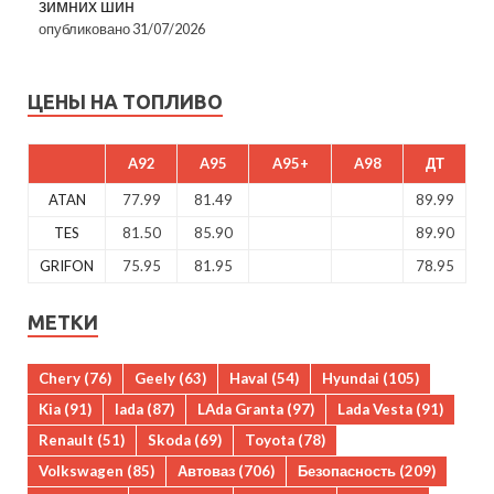
зимних шин
опубликовано 31/07/2026
ЦЕНЫ НА ТОПЛИВО
A92
A95
A95+
A98
ДТ
ATAN
77.99
81.49
89.99
TES
81.50
85.90
89.90
GRIFON
75.95
81.95
78.95
МЕТКИ
Chery
(76)
Geely
(63)
Haval
(54)
Hyundai
(105)
Kia
(91)
lada
(87)
LAda Granta
(97)
Lada Vesta
(91)
Renault
(51)
Skoda
(69)
Toyota
(78)
Volkswagen
(85)
Автоваз
(706)
Безопасность
(209)