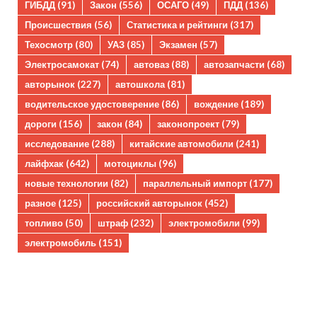
ГИБДД
(91)
Закон
(556)
ОСАГО
(49)
ПДД
(136)
Происшествия
(56)
Статистика и рейтинги
(317)
Техосмотр
(80)
УАЗ
(85)
Экзамен
(57)
Электросамокат
(74)
автоваз
(88)
автозапчасти
(68)
авторынок
(227)
автошкола
(81)
водительское удостоверение
(86)
вождение
(189)
дороги
(156)
закон
(84)
законопроект
(79)
исследование
(288)
китайские автомобили
(241)
лайфхак
(642)
мотоциклы
(96)
новые технологии
(82)
параллельный импорт
(177)
разное
(125)
российский авторынок
(452)
топливо
(50)
штраф
(232)
электромобили
(99)
электромобиль
(151)