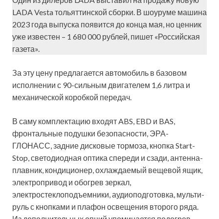
LADA Vesta тольяттинской сборки. В шоуруме машина
2023 года выпуска появится до конца мая, но ценник
уже известен – 1 680 000 рублей, пишет «Российская
газета».
За эту цену предлагается автомобиль в базовом
исполнении с 90-сильным двигателем 1,6 литра и
механической коробкой передач.
В саму комплектацию входят ABS, EBD и BAS,
фронтальные подушки безопасности, ЭРА-
ГЛОНАСС, задние дисковые тормоза, кнопка Start-
Stop, светодиодная оптика спереди и сзади, антенна-
плавник, кондиционер, охлаждаемый вещевой ящик,
электропривод и обогрев зеркал,
электростеклоподъемники, аудиоподготовка, мульти-
руль с кнопками и плафон освещения второго ряда.
Из дополнительных опций упоминается подогрев