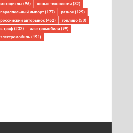
мотоциклы
(96)
новые технологии
(82)
параллельный импорт
(177)
разное
(125)
российский авторынок
(452)
топливо
(50)
штраф
(232)
электромобили
(99)
электромобиль
(151)