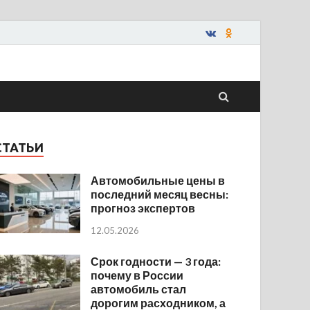
СТАТЬИ
Автомобильные цены в
последний месяц весны:
прогноз экспертов
12.05.2026
Срок годности — 3 года:
почему в России
автомобиль стал
дорогим расходником, а