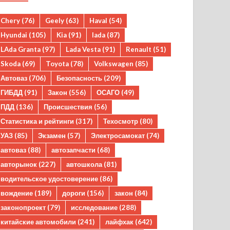
Chery
(76)
Geely
(63)
Haval
(54)
Hyundai
(105)
Kia
(91)
lada
(87)
LAda Granta
(97)
Lada Vesta
(91)
Renault
(51)
Skoda
(69)
Toyota
(78)
Volkswagen
(85)
Автоваз
(706)
Безопасность
(209)
ГИБДД
(91)
Закон
(556)
ОСАГО
(49)
ПДД
(136)
Происшествия
(56)
Статистика и рейтинги
(317)
Техосмотр
(80)
УАЗ
(85)
Экзамен
(57)
Электросамокат
(74)
автоваз
(88)
автозапчасти
(68)
авторынок
(227)
автошкола
(81)
водительское удостоверение
(86)
вождение
(189)
дороги
(156)
закон
(84)
законопроект
(79)
исследование
(288)
китайские автомобили
(241)
лайфхак
(642)