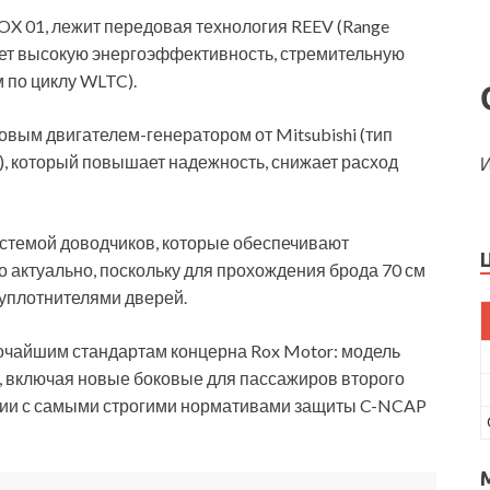
ROX 01, лежит передовая технология REEV (Range
ивает высокую энергоэффективность, стремительную
м по циклу WLTC).
вым двигателем-генератором от Mitsubishi (тип
.), который повышает надежность, снижает расход
И
стемой доводчиков, которые обеспечивают
 актуально, поскольку для прохождения брода 70 см
плотнителями дверей.
очайшим стандартам концерна Rox Motor: модель
 включая новые боковые для пассажиров второго
твии с самыми строгими нормативами защиты C-NCAP