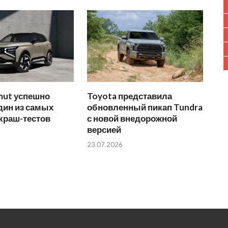
mut успешно
Toyota представила
дин из самых
обновленный пикап Tundra
краш-тестов
с новой внедорожной
версией
23.07.2026