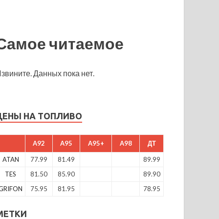
Самое читаемое
звините. Данных пока нет.
ЦЕНЫ НА ТОПЛИВО
A92
A95
A95+
A98
ДТ
ATAN
77.99
81.49
89.99
TES
81.50
85.90
89.90
GRIFON
75.95
81.95
78.95
МЕТКИ