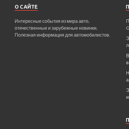
О САЙТЕ
Интересные события из мира авто,
П
отечественные и зарубежные новинки.
Полезная информация для автомобилистов.
Э
л
В
в
Н
а
Э
к