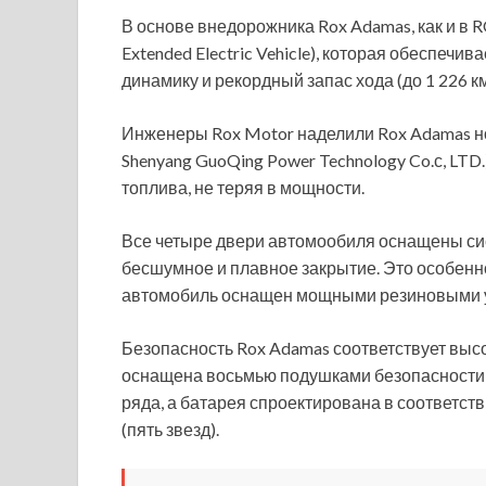
В основе внедорожника Rox Adamas, как и в 
Extended Electric Vehicle), которая обеспеч
динамику и рекордный запас хода (до 1 226 к
Инженеры Rox Motor наделили Rox Adamas но
Shenyang GuoQing Power Technology Co.с, LTD
топлива, не теряя в мощности.
Все четыре двери автомообиля оснащены си
бесшумное и плавное закрытие. Это особенно
автомобиль оснащен мощными резиновыми у
Безопасность Rox Adamas соответствует выс
оснащена восьмью подушками безопасности,
ряда, а батарея спроектирована в соответс
(пять звезд).