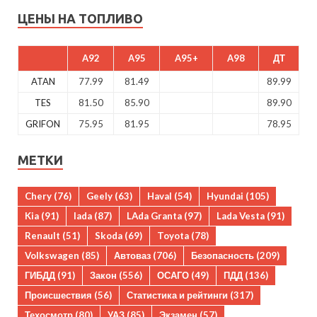
ЦЕНЫ НА ТОПЛИВО
A92
A95
A95+
A98
ДТ
ATAN
77.99
81.49
89.99
TES
81.50
85.90
89.90
GRIFON
75.95
81.95
78.95
МЕТКИ
Chery
(76)
Geely
(63)
Haval
(54)
Hyundai
(105)
Kia
(91)
lada
(87)
LAda Granta
(97)
Lada Vesta
(91)
Renault
(51)
Skoda
(69)
Toyota
(78)
Volkswagen
(85)
Автоваз
(706)
Безопасность
(209)
ГИБДД
(91)
Закон
(556)
ОСАГО
(49)
ПДД
(136)
Происшествия
(56)
Статистика и рейтинги
(317)
Техосмотр
(80)
УАЗ
(85)
Экзамен
(57)