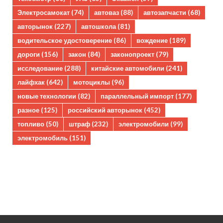
Электросамокат
(74)
автоваз
(88)
автозапчасти
(68)
авторынок
(227)
автошкола
(81)
водительское удостоверение
(86)
вождение
(189)
дороги
(156)
закон
(84)
законопроект
(79)
исследование
(288)
китайские автомобили
(241)
лайфхак
(642)
мотоциклы
(96)
новые технологии
(82)
параллельный импорт
(177)
разное
(125)
российский авторынок
(452)
топливо
(50)
штраф
(232)
электромобили
(99)
электромобиль
(151)