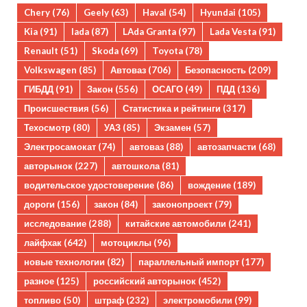
Chery
(76)
Geely
(63)
Haval
(54)
Hyundai
(105)
Kia
(91)
lada
(87)
LAda Granta
(97)
Lada Vesta
(91)
Renault
(51)
Skoda
(69)
Toyota
(78)
Volkswagen
(85)
Автоваз
(706)
Безопасность
(209)
ГИБДД
(91)
Закон
(556)
ОСАГО
(49)
ПДД
(136)
Происшествия
(56)
Статистика и рейтинги
(317)
Техосмотр
(80)
УАЗ
(85)
Экзамен
(57)
Электросамокат
(74)
автоваз
(88)
автозапчасти
(68)
авторынок
(227)
автошкола
(81)
водительское удостоверение
(86)
вождение
(189)
дороги
(156)
закон
(84)
законопроект
(79)
исследование
(288)
китайские автомобили
(241)
лайфхак
(642)
мотоциклы
(96)
новые технологии
(82)
параллельный импорт
(177)
разное
(125)
российский авторынок
(452)
топливо
(50)
штраф
(232)
электромобили
(99)