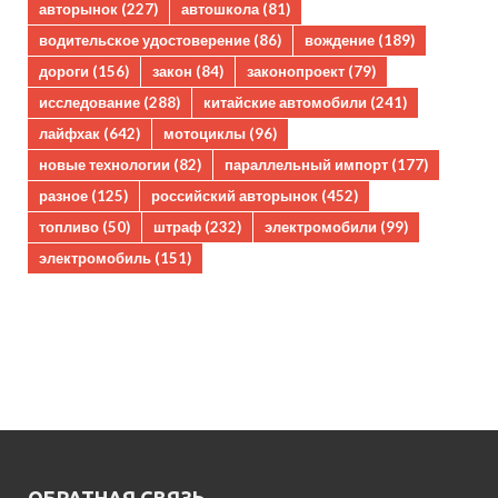
авторынок
(227)
автошкола
(81)
водительское удостоверение
(86)
вождение
(189)
дороги
(156)
закон
(84)
законопроект
(79)
исследование
(288)
китайские автомобили
(241)
лайфхак
(642)
мотоциклы
(96)
новые технологии
(82)
параллельный импорт
(177)
разное
(125)
российский авторынок
(452)
топливо
(50)
штраф
(232)
электромобили
(99)
электромобиль
(151)
ОБРАТНАЯ СВЯЗЬ