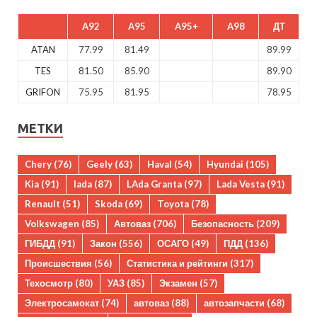
A92
A95
A95+
A98
ДТ
ATAN
77.99
81.49
89.99
TES
81.50
85.90
89.90
GRIFON
75.95
81.95
78.95
МЕТКИ
Chery
(76)
Geely
(63)
Haval
(54)
Hyundai
(105)
Kia
(91)
lada
(87)
LAda Granta
(97)
Lada Vesta
(91)
Renault
(51)
Skoda
(69)
Toyota
(78)
Volkswagen
(85)
Автоваз
(706)
Безопасность
(209)
ГИБДД
(91)
Закон
(556)
ОСАГО
(49)
ПДД
(136)
Происшествия
(56)
Статистика и рейтинги
(317)
Техосмотр
(80)
УАЗ
(85)
Экзамен
(57)
Электросамокат
(74)
автоваз
(88)
автозапчасти
(68)