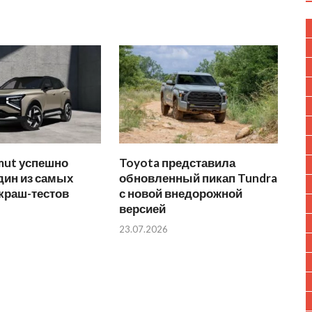
mut успешно
Toyota представила
дин из самых
обновленный пикап Tundra
краш-тестов
с новой внедорожной
версией
23.07.2026