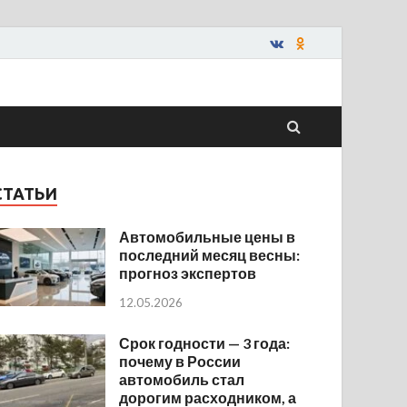
СТАТЬИ
Автомобильные цены в
последний месяц весны:
прогноз экспертов
12.05.2026
Срок годности — 3 года:
почему в России
автомобиль стал
дорогим расходником, а