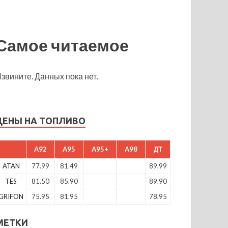
Самое читаемое
звините. Данных пока нет.
ЦЕНЫ НА ТОПЛИВО
A92
A95
A95+
A98
ДТ
ATAN
77.99
81.49
89.99
TES
81.50
85.90
89.90
GRIFON
75.95
81.95
78.95
МЕТКИ