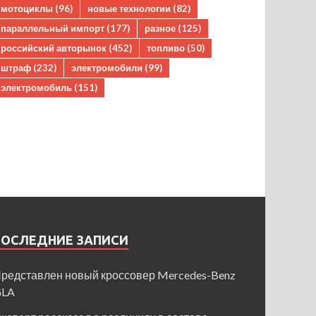
мотоциклы
(96)
новые технологии
(82)
параллельный импорт
(177)
разное
(125)
российский авторынок
(452)
топливо
(50)
штраф
(232)
электромобили
(99)
электромобиль
(151)
ПОСЛЕДНИЕ ЗАПИСИ
редставлен новый кроссовер Mercedes-Benz
GLA