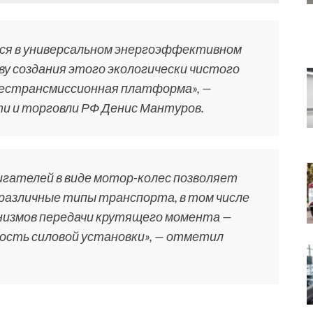
ся в универсальном энергоэффективном
у создания этого экологически чистого
бестрансмиссионная платформа», —
и и торговли РФ Денис Мантуров.
игателей в виде мотор-колес позволяет
различные типы транспорта, в том числе
анизмов передачи крутящего момента —
сть силовой установки», — отметил