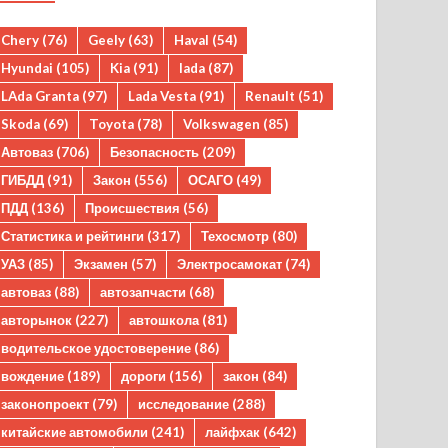
Chery
(76)
Geely
(63)
Haval
(54)
Hyundai
(105)
Kia
(91)
lada
(87)
LAda Granta
(97)
Lada Vesta
(91)
Renault
(51)
Skoda
(69)
Toyota
(78)
Volkswagen
(85)
Автоваз
(706)
Безопасность
(209)
ГИБДД
(91)
Закон
(556)
ОСАГО
(49)
ПДД
(136)
Происшествия
(56)
Статистика и рейтинги
(317)
Техосмотр
(80)
УАЗ
(85)
Экзамен
(57)
Электросамокат
(74)
автоваз
(88)
автозапчасти
(68)
авторынок
(227)
автошкола
(81)
водительское удостоверение
(86)
вождение
(189)
дороги
(156)
закон
(84)
законопроект
(79)
исследование
(288)
китайские автомобили
(241)
лайфхак
(642)