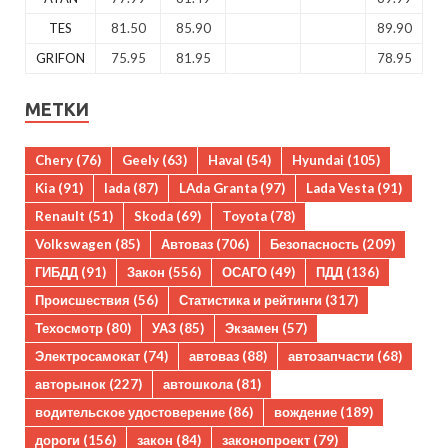
TES
81.50
85.90
89.90
GRIFON
75.95
81.95
78.95
МЕТКИ
Chery
(76)
Geely
(63)
Haval
(54)
Hyundai
(105)
Kia
(91)
lada
(87)
LAda Granta
(97)
Lada Vesta
(91)
Renault
(51)
Skoda
(69)
Toyota
(78)
Volkswagen
(85)
Автоваз
(706)
Безопасность
(209)
ГИБДД
(91)
Закон
(556)
ОСАГО
(49)
ПДД
(136)
Происшествия
(56)
Статистика и рейтинги
(317)
Техосмотр
(80)
УАЗ
(85)
Экзамен
(57)
Электросамокат
(74)
автоваз
(88)
автозапчасти
(68)
авторынок
(227)
автошкола
(81)
водительское удостоверение
(86)
вождение
(189)
дороги
(156)
закон
(84)
законопроект
(79)