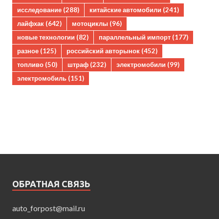
исследование
(288)
китайские автомобили
(241)
лайфхак
(642)
мотоциклы
(96)
новые технологии
(82)
параллельный импорт
(177)
разное
(125)
российский авторынок
(452)
топливо
(50)
штраф
(232)
электромобили
(99)
электромобиль
(151)
ОБРАТНАЯ СВЯЗЬ
auto_forpost@mail.ru