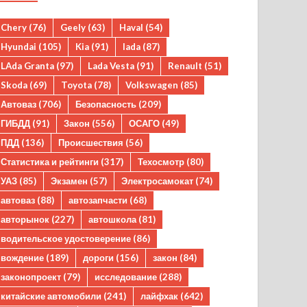
Chery
(76)
Geely
(63)
Haval
(54)
Hyundai
(105)
Kia
(91)
lada
(87)
LAda Granta
(97)
Lada Vesta
(91)
Renault
(51)
Skoda
(69)
Toyota
(78)
Volkswagen
(85)
Автоваз
(706)
Безопасность
(209)
ГИБДД
(91)
Закон
(556)
ОСАГО
(49)
ПДД
(136)
Происшествия
(56)
Статистика и рейтинги
(317)
Техосмотр
(80)
УАЗ
(85)
Экзамен
(57)
Электросамокат
(74)
автоваз
(88)
автозапчасти
(68)
авторынок
(227)
автошкола
(81)
водительское удостоверение
(86)
вождение
(189)
дороги
(156)
закон
(84)
законопроект
(79)
исследование
(288)
китайские автомобили
(241)
лайфхак
(642)