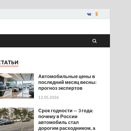
СТАТЬИ
Автомобильные цены в
последний месяц весны:
прогноз экспертов
12.05.2026
Срок годности — 3 года:
почему в России
автомобиль стал
дорогим расходником, а