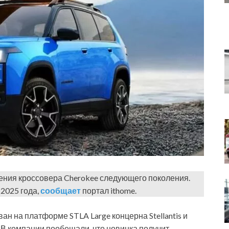
ения кроссовера Cherokee следующего поколения.
2025 года,
сообщает
портал ithome.
н на платформе STLA Large концерна Stellantis и
 В компании пообещали, что новинка получит