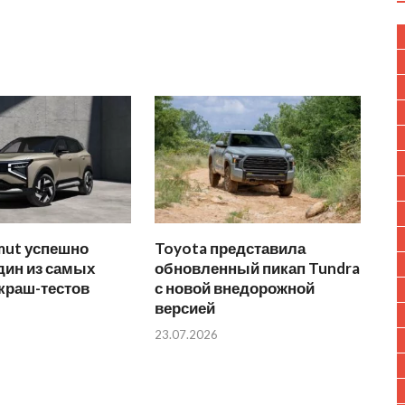
mut успешно
Toyota представила
дин из самых
обновленный пикап Tundra
краш-тестов
с новой внедорожной
версией
23.07.2026