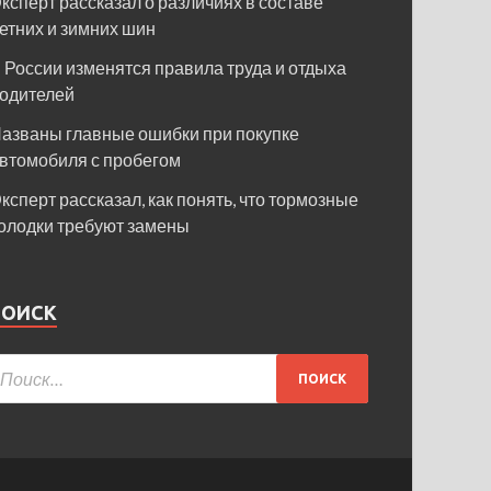
ксперт рассказал о различиях в составе
етних и зимних шин
 России изменятся правила труда и отдыха
одителей
азваны главные ошибки при покупке
втомобиля с пробегом
ксперт рассказал, как понять, что тормозные
олодки требуют замены
ПОИСК