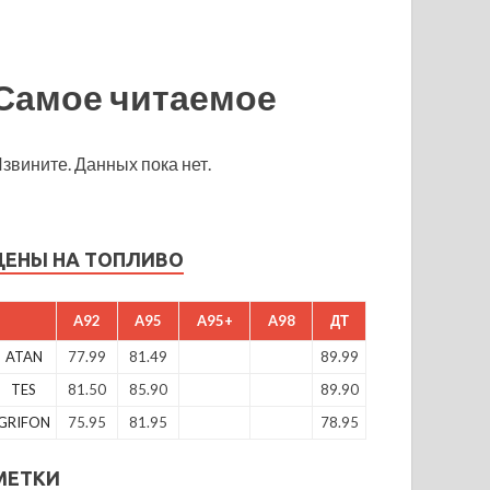
Самое читаемое
звините. Данных пока нет.
ЦЕНЫ НА ТОПЛИВО
A92
A95
A95+
A98
ДТ
ATAN
77.99
81.49
89.99
TES
81.50
85.90
89.90
GRIFON
75.95
81.95
78.95
МЕТКИ