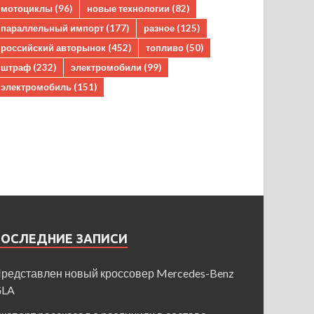
мотоциклы
(96)
новые технологии
(82)
параллельный импорт
(177)
разное
(125)
российский авторынок
(452)
топливо
(50)
штраф
(232)
электромобили
(99)
электромобиль
(151)
ПОСЛЕДНИЕ ЗАПИСИ
редставлен новый кроссовер Mercedes-Benz
GLA