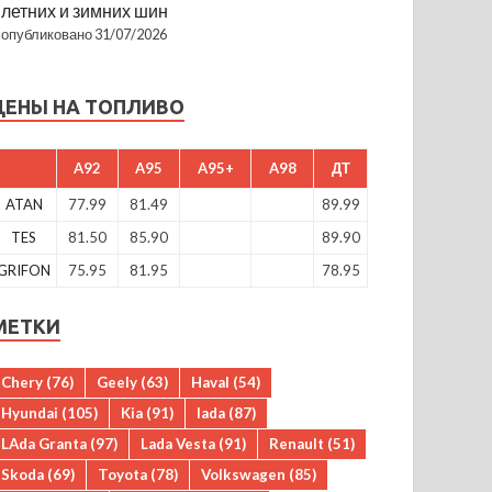
летних и зимних шин
опубликовано 31/07/2026
ЦЕНЫ НА ТОПЛИВО
A92
A95
A95+
A98
ДТ
ATAN
77.99
81.49
89.99
TES
81.50
85.90
89.90
GRIFON
75.95
81.95
78.95
МЕТКИ
Chery
(76)
Geely
(63)
Haval
(54)
Hyundai
(105)
Kia
(91)
lada
(87)
LAda Granta
(97)
Lada Vesta
(91)
Renault
(51)
Skoda
(69)
Toyota
(78)
Volkswagen
(85)