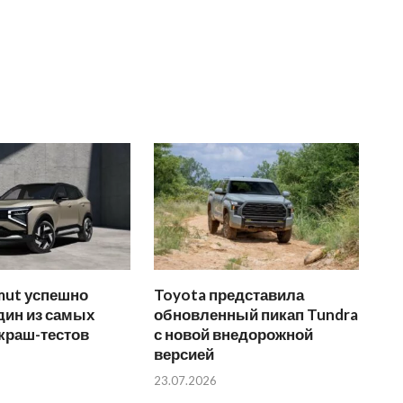
mut успешно
Toyota представила
дин из самых
обновленный пикап Tundra
краш-тестов
с новой внедорожной
версией
23.07.2026