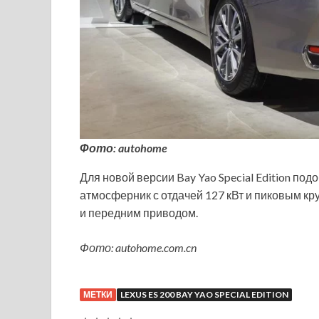
Фото: autohome
Для новой версии Bay Yao Special Edition п
атмосферник с отдачей 127 кВт и пиковым кр
и передним приводом.
Фото: autohome.com.cn
МЕТКИ
LEXUS ES 200 BAY YAO SPECIAL EDITION