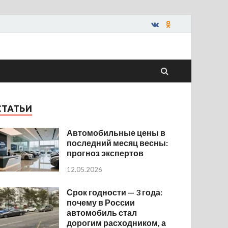
СТАТЬИ
Автомобильные цены в
последний месяц весны:
прогноз экспертов
12.05.2026
Срок годности — 3 года:
почему в России
автомобиль стал
дорогим расходником, а