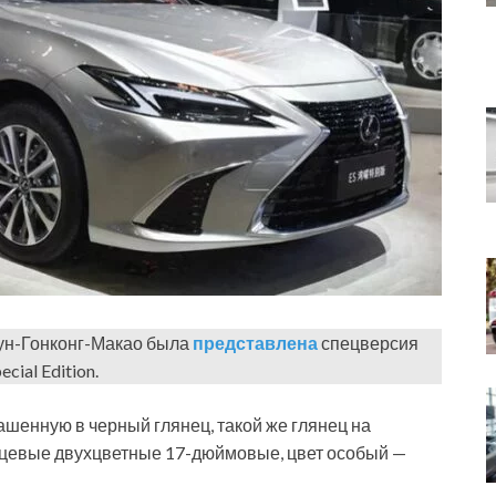
ун-Гонконг-Макао была
представлена
спецверсия
cial Edition.
шенную в черный глянец, такой же глянец на
ицевые двухцветные 17-дюймовые, цвет особый —