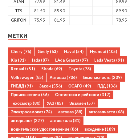
ATAN
77.99
81.49
89.99
TES
81.50
85.90
89.90
GRIFON
75.95
81.95
78.95
МЕТКИ
Chery
(76)
Geely
(63)
Haval
(54)
Hyundai
(105)
Kia
(91)
lada
(87)
LAda Granta
(97)
Lada Vesta
(91)
Renault
(51)
Skoda
(69)
Toyota
(78)
Volkswagen
(85)
Автоваз
(706)
Безопасность
(209)
ГИБДД
(91)
Закон
(556)
ОСАГО
(49)
ПДД
(136)
Происшествия
(56)
Статистика и рейтинги
(317)
Техосмотр
(80)
УАЗ
(85)
Экзамен
(57)
Электросамокат
(74)
автоваз
(88)
автозапчасти
(68)
авторынок
(227)
автошкола
(81)
водительское удостоверение
(86)
вождение
(189)
дороги
(156)
закон
(84)
законопроект
(79)