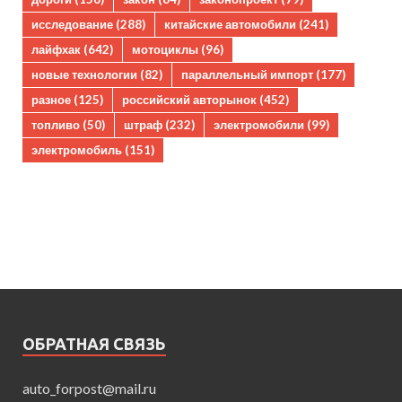
исследование
(288)
китайские автомобили
(241)
лайфхак
(642)
мотоциклы
(96)
новые технологии
(82)
параллельный импорт
(177)
разное
(125)
российский авторынок
(452)
топливо
(50)
штраф
(232)
электромобили
(99)
электромобиль
(151)
ОБРАТНАЯ СВЯЗЬ
auto_forpost@mail.ru