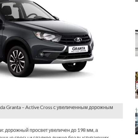
a Granta – Active Cross с увеличенным дорожным
 дорожный просвет увеличен до 198 мм, а
ченные свесы и гладкое днище без выступающих