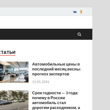
СТАТЬИ
Автомобильные цены в
последний месяц весны:
прогноз экспертов
12.05.2026
Срок годности — 3 года:
почему в России
автомобиль стал
дорогим расходником, а