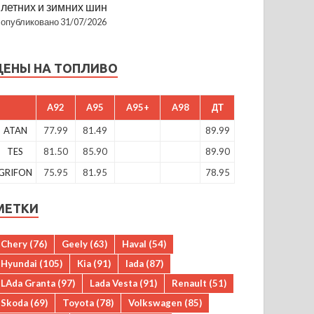
летних и зимних шин
опубликовано 31/07/2026
ЦЕНЫ НА ТОПЛИВО
A92
A95
A95+
A98
ДТ
ATAN
77.99
81.49
89.99
TES
81.50
85.90
89.90
GRIFON
75.95
81.95
78.95
МЕТКИ
Chery
(76)
Geely
(63)
Haval
(54)
Hyundai
(105)
Kia
(91)
lada
(87)
LAda Granta
(97)
Lada Vesta
(91)
Renault
(51)
Skoda
(69)
Toyota
(78)
Volkswagen
(85)