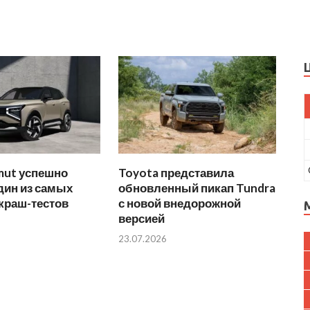
mut успешно
Toyota представила
дин из самых
обновленный пикап Tundra
краш-тестов
с новой внедорожной
версией
23.07.2026