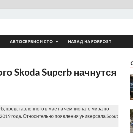
 Авто
АВТОСЕРВИС И СТО
НАЗАД НА FORPOST
о Skoda Superb начнутся
b, представленного в мае на чемпионате мира по
 2019 года. Относительно появления универсала Scout