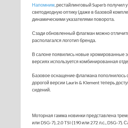
Напомним
, рестайлинговый Superb получил
светодиодную оптику (даже в базовой компл
динамическими указателями поворота.
Сзади обновленный флагман можно отличить 
располагался логотип бренда.
В салоне появились новые хромированные эл
версиях используется комбинированная отдел
Базовое оснащение флагмана пополнилось си
дорогой версии Laurin & Klement теперь дос
сидений.
Моторная гамма новинки представлена тремя 
или DSG-7), 2.0 TSI (190 или 272 л.с., DSG-