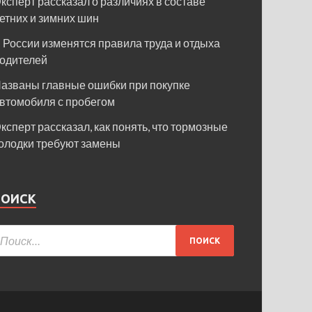
ксперт рассказал о различиях в составе
етних и зимних шин
 России изменятся правила труда и отдыха
одителей
азваны главные ошибки при покупке
втомобиля с пробегом
ксперт рассказал, как понять, что тормозные
олодки требуют замены
ПОИСК