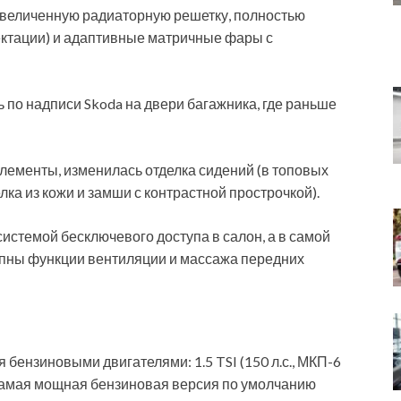
 увеличенную радиаторную решетку, полностью
ектации) и адаптивные матричные фары с
по надписи Skoda на двери багажника, где раньше
ементы, изменилась отделка сидений (в топовых
ка из кожи и замши с контрастной прострочкой).
стемой бесключевого доступа в салон, а в самой
тупны функции вентиляции и массажа передних
бензиновыми двигателями: 1.5 TSI (150 л.с., МКП-6
7). Самая мощная бензиновая версия по умолчанию