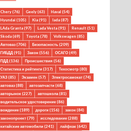
Chery
(76)
Geely
(63)
Haval
(54)
Hyundai
(105)
Kia
(91)
lada
(87)
LAda Granta
(97)
Lada Vesta
(91)
Renault
(51)
Skoda
(69)
Toyota
(78)
Volkswagen
(85)
Автоваз
(706)
Безопасность
(209)
ГИБДД
(91)
Закон
(556)
ОСАГО
(49)
ПДД
(136)
Происшествия
(56)
Статистика и рейтинги
(317)
Техосмотр
(80)
УАЗ
(85)
Экзамен
(57)
Электросамокат
(74)
автоваз
(88)
автозапчасти
(68)
авторынок
(227)
автошкола
(81)
водительское удостоверение
(86)
вождение
(189)
дороги
(156)
закон
(84)
законопроект
(79)
исследование
(288)
китайские автомобили
(241)
лайфхак
(642)