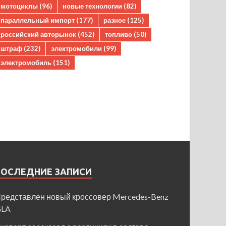
мотоциклы
(96)
новые технологии
(82)
параллельный импорт
(177)
разное
(125)
российский авторынок
(452)
топливо
(50)
штраф
(232)
электромобили
(99)
электромобиль
(151)
ПОСЛЕДНИЕ ЗАПИСИ
редставлен новый кроссовер Mercedes-Benz
GLA