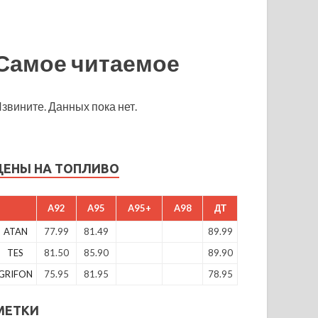
Самое читаемое
звините. Данных пока нет.
ЦЕНЫ НА ТОПЛИВО
A92
A95
A95+
A98
ДТ
ATAN
77.99
81.49
89.99
TES
81.50
85.90
89.90
GRIFON
75.95
81.95
78.95
МЕТКИ