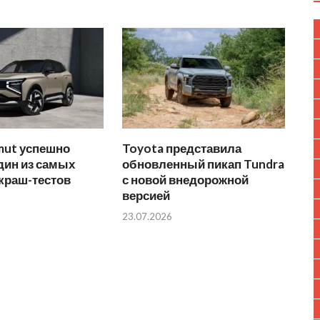
mut успешно
Toyota представила
дин из самых
обновленный пикап Tundra
краш-тестов
с новой внедорожной
версией
23.07.2026