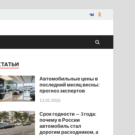
СТАТЬИ
Автомобильные цены в
последний месяц весны:
прогноз экспертов
12.05.2026
Срок годности — 3 года:
почему в России
автомобиль стал
дорогим расходником, а