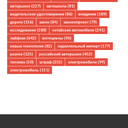
авторынок
(227)
автошкола
(81)
водительское удостоверение
(86)
вождение
(189)
дороги
(156)
закон
(84)
законопроект
(79)
исследование
(288)
китайские автомобили
(241)
лайфхак
(642)
мотоциклы
(96)
новые технологии
(82)
параллельный импорт
(177)
разное
(125)
российский авторынок
(452)
топливо
(50)
штраф
(232)
электромобили
(99)
электромобиль
(151)