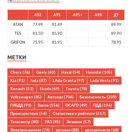
A92
A95
A95+
A98
ДТ
ATAN
77.99
81.49
89.99
TES
81.50
85.90
89.90
GRIFON
75.95
81.95
78.95
МЕТКИ
Chery
(76)
Geely
(63)
Haval
(54)
Hyundai
(105)
Kia
(91)
lada
(87)
LAda Granta
(97)
Lada Vesta
(91)
Renault
(51)
Skoda
(69)
Toyota
(78)
Volkswagen
(85)
Автоваз
(706)
Безопасность
(209)
ГИБДД
(91)
Закон
(556)
ОСАГО
(49)
ПДД
(136)
Происшествия
(56)
Статистика и рейтинги
(317)
Техосмотр
(80)
УАЗ
(85)
Экзамен
(57)
Электросамокат
(74)
автоваз
(88)
автозапчасти
(68)