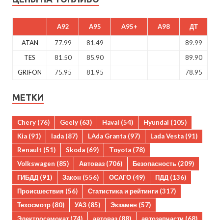
A92
A95
A95+
A98
ДТ
ATAN
77.99
81.49
89.99
TES
81.50
85.90
89.90
GRIFON
75.95
81.95
78.95
МЕТКИ
Chery
(76)
Geely
(63)
Haval
(54)
Hyundai
(105)
Kia
(91)
lada
(87)
LAda Granta
(97)
Lada Vesta
(91)
Renault
(51)
Skoda
(69)
Toyota
(78)
Volkswagen
(85)
Автоваз
(706)
Безопасность
(209)
ГИБДД
(91)
Закон
(556)
ОСАГО
(49)
ПДД
(136)
Происшествия
(56)
Статистика и рейтинги
(317)
Техосмотр
(80)
УАЗ
(85)
Экзамен
(57)
Электросамокат
(74)
автоваз
(88)
автозапчасти
(68)