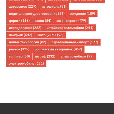
авторынок
(227)
автошкола
(81)
водительское удостоверение
(86)
вождение
(189)
дороги
(156)
закон
(84)
законопроект
(79)
исследование
(288)
китайские автомобили
(241)
лайфхак
(642)
мотоциклы
(96)
новые технологии
(82)
параллельный импорт
(177)
разное
(125)
российский авторынок
(452)
топливо
(50)
штраф
(232)
электромобили
(99)
электромобиль
(151)