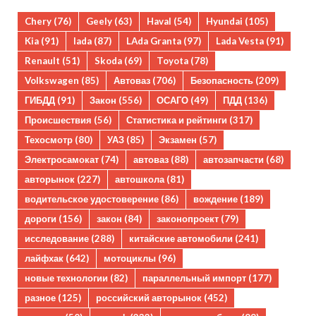
Chery
(76)
Geely
(63)
Haval
(54)
Hyundai
(105)
Kia
(91)
lada
(87)
LAda Granta
(97)
Lada Vesta
(91)
Renault
(51)
Skoda
(69)
Toyota
(78)
Volkswagen
(85)
Автоваз
(706)
Безопасность
(209)
ГИБДД
(91)
Закон
(556)
ОСАГО
(49)
ПДД
(136)
Происшествия
(56)
Статистика и рейтинги
(317)
Техосмотр
(80)
УАЗ
(85)
Экзамен
(57)
Электросамокат
(74)
автоваз
(88)
автозапчасти
(68)
авторынок
(227)
автошкола
(81)
водительское удостоверение
(86)
вождение
(189)
дороги
(156)
закон
(84)
законопроект
(79)
исследование
(288)
китайские автомобили
(241)
лайфхак
(642)
мотоциклы
(96)
новые технологии
(82)
параллельный импорт
(177)
разное
(125)
российский авторынок
(452)