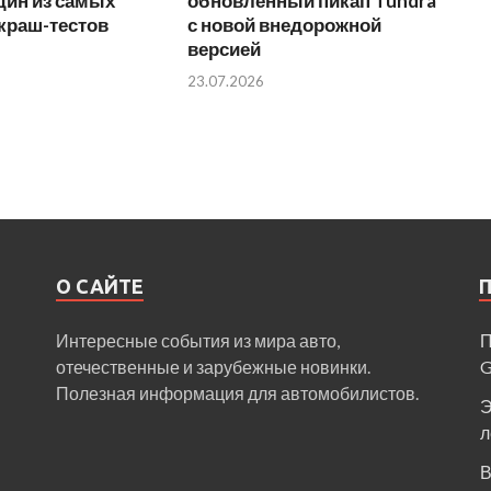
дин из самых
обновленный пикап Tundra
краш-тестов
с новой внедорожной
версией
23.07.2026
О САЙТЕ
Интересные события из мира авто,
П
отечественные и зарубежные новинки.
Полезная информация для автомобилистов.
Э
л
В