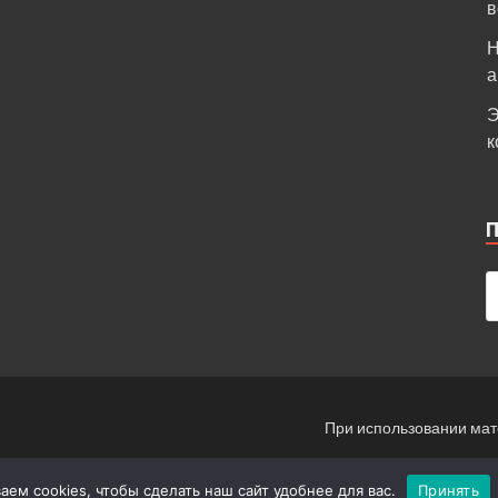
в
Н
а
Э
к
При использовании мат
Инф
ем cookies, чтобы сделать наш сайт удобнее для вас.
Принять