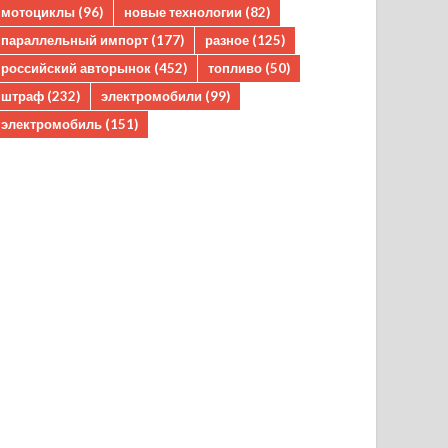
мотоциклы
(96)
новые технологии
(82)
параллельный импорт
(177)
разное
(125)
российский авторынок
(452)
топливо
(50)
штраф
(232)
электромобили
(99)
электромобиль
(151)