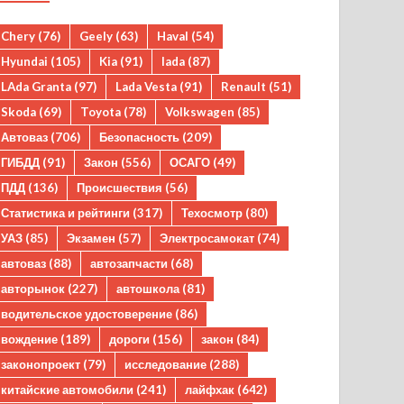
Chery
(76)
Geely
(63)
Haval
(54)
Hyundai
(105)
Kia
(91)
lada
(87)
LAda Granta
(97)
Lada Vesta
(91)
Renault
(51)
Skoda
(69)
Toyota
(78)
Volkswagen
(85)
Автоваз
(706)
Безопасность
(209)
ГИБДД
(91)
Закон
(556)
ОСАГО
(49)
ПДД
(136)
Происшествия
(56)
Статистика и рейтинги
(317)
Техосмотр
(80)
УАЗ
(85)
Экзамен
(57)
Электросамокат
(74)
автоваз
(88)
автозапчасти
(68)
авторынок
(227)
автошкола
(81)
водительское удостоверение
(86)
вождение
(189)
дороги
(156)
закон
(84)
законопроект
(79)
исследование
(288)
китайские автомобили
(241)
лайфхак
(642)