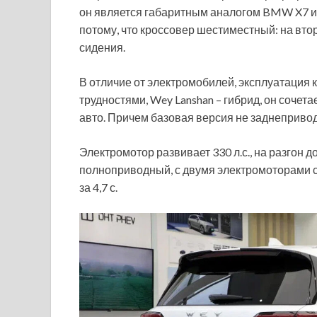
он является габаритным аналогом BMW X7 и 
потому, что кроссовер шестиместный: на вт
сидения.
В отличие от электромобилей, эксплуатация
трудностями, Wey Lanshan – гибрид, он сочет
авто. Причем базовая версия не заднеприво
Электромотор развивает 330 л.с., на разгон до
полноприводный, с двумя электромоторами су
за 4,7 с.