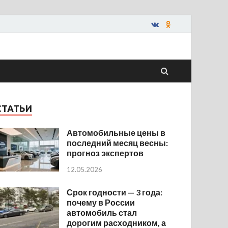
СТАТЬИ
Автомобильные цены в
последний месяц весны:
прогноз экспертов
12.05.2026
Срок годности — 3 года:
почему в России
автомобиль стал
дорогим расходником, а