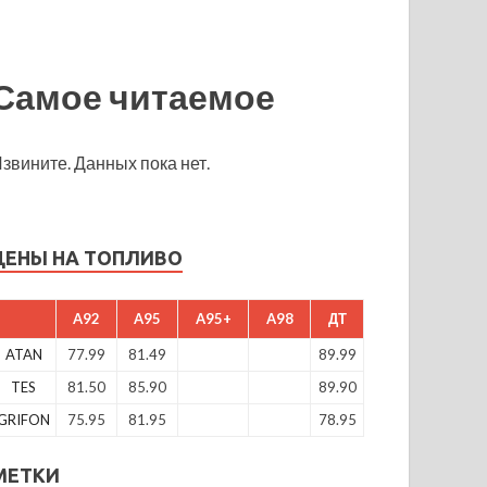
Самое читаемое
звините. Данных пока нет.
ЦЕНЫ НА ТОПЛИВО
A92
A95
A95+
A98
ДТ
ATAN
77.99
81.49
89.99
TES
81.50
85.90
89.90
GRIFON
75.95
81.95
78.95
МЕТКИ