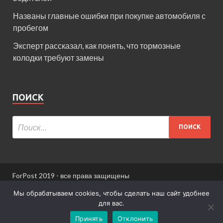
Названы главные ошибки при покупке автомобиля с
пробегом
Эксперт рассказал, как понять, что тормозные
колодки требуют замены
ПОИСК
ForPost 2019 - все права защищены
При использовании материалов сайта ссылка
Мы обрабатываем cookies, чтобы сделать наш сайт удобнее
обязательна.
для вас.
Принять
Отклонить
Информация для пользователей сайта