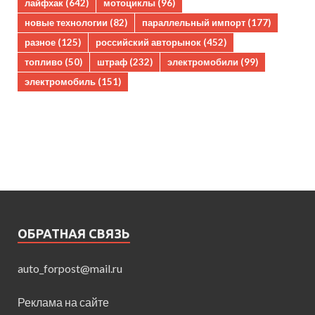
лайфхак
(642)
мотоциклы
(96)
новые технологии
(82)
параллельный импорт
(177)
разное
(125)
российский авторынок
(452)
топливо
(50)
штраф
(232)
электромобили
(99)
электромобиль
(151)
ОБРАТНАЯ СВЯЗЬ
auto_forpost@mail.ru
Реклама на сайте