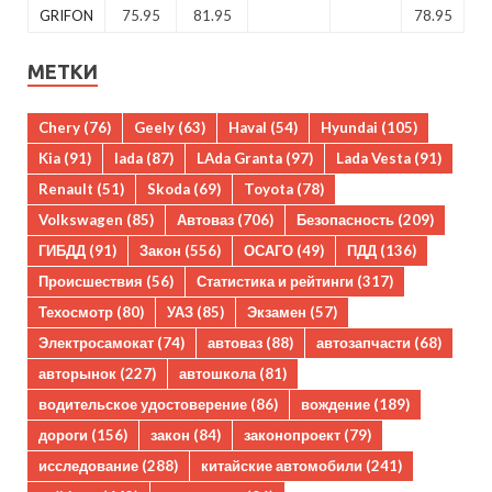
GRIFON
75.95
81.95
78.95
МЕТКИ
Chery
(76)
Geely
(63)
Haval
(54)
Hyundai
(105)
Kia
(91)
lada
(87)
LAda Granta
(97)
Lada Vesta
(91)
Renault
(51)
Skoda
(69)
Toyota
(78)
Volkswagen
(85)
Автоваз
(706)
Безопасность
(209)
ГИБДД
(91)
Закон
(556)
ОСАГО
(49)
ПДД
(136)
Происшествия
(56)
Статистика и рейтинги
(317)
Техосмотр
(80)
УАЗ
(85)
Экзамен
(57)
Электросамокат
(74)
автоваз
(88)
автозапчасти
(68)
авторынок
(227)
автошкола
(81)
водительское удостоверение
(86)
вождение
(189)
дороги
(156)
закон
(84)
законопроект
(79)
исследование
(288)
китайские автомобили
(241)