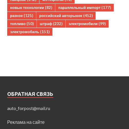
новые технологии
(82)
параллельный импорт
(177)
разное
(125)
российский авторынок
(452)
топливо
(50)
штраф
(232)
электромобили
(99)
электромобиль
(151)
ОБРАТНАЯ СВЯЗЬ
auto_forpost@mail.ru
Реклама на сайте