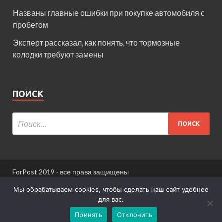
Названы главные ошибки при покупке автомобиля с
пробегом
Эксперт рассказал, как понять, что тормозные
колодки требуют замены
ПОИСК
ForPost 2019 - все права защищены
При использовании материалов сайта ссылка
Мы обрабатываем cookies, чтобы сделать наш сайт удобнее
обязательна.
для вас.
Принять
Отклонить
Информация для пользователей сайта