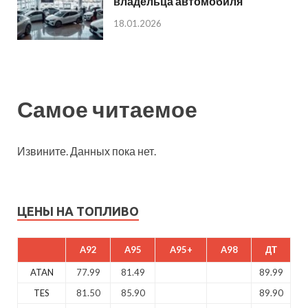
владельца автомобиля
18.01.2026
Самое читаемое
Извините. Данных пока нет.
ЦЕНЫ НА ТОПЛИВО
A92
A95
A95+
A98
ДТ
ATAN
77.99
81.49
89.99
TES
81.50
85.90
89.90