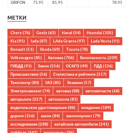
GRIFON
75.95
81.95
78.95
МЕТКИ
Chery
(76)
Geely
(63)
Haval
(54)
Hyundai
(105)
Kia
(91)
lada
(87)
LAda Granta
(97)
Lada Vesta
(91)
Renault
(51)
Skoda
(69)
Toyota
(78)
Volkswagen
(85)
Автоваз
(706)
Безопасность
(209)
ГИБДД
(91)
Закон
(556)
ОСАГО
(49)
ПДД
(136)
Происшествия
(56)
Статистика и рейтинги
(317)
Техосмотр
(80)
УАЗ
(85)
Экзамен
(57)
Электросамокат
(74)
автоваз
(88)
автозапчасти
(68)
авторынок
(227)
автошкола
(81)
водительское удостоверение
(86)
вождение
(189)
дороги
(156)
закон
(84)
законопроект
(79)
исследование
(288)
китайские автомобили
(241)
лайфхак
(642)
мотоциклы
(96)