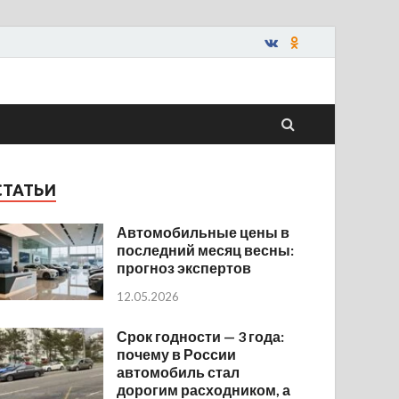
СТАТЬИ
Автомобильные цены в
последний месяц весны:
прогноз экспертов
12.05.2026
Срок годности — 3 года:
почему в России
автомобиль стал
дорогим расходником, а