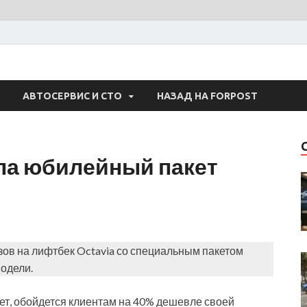
 Авто
АВТОСЕРВИС И СТО
НАЗАД НА FORPOST
ила юбилейный пакет
зов на лифтбек Octavia со специальным пакетом
одели.
т, обойдется клиентам на 40% дешевле своей