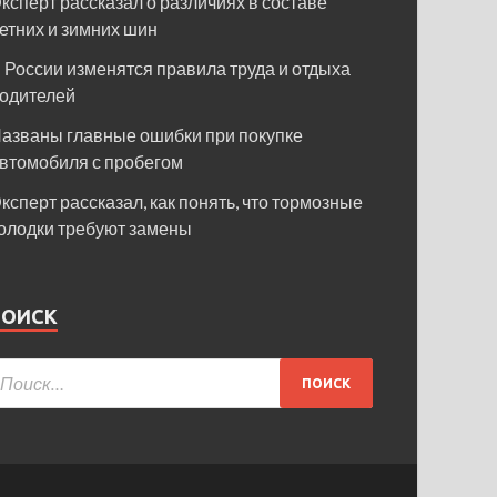
ксперт рассказал о различиях в составе
етних и зимних шин
 России изменятся правила труда и отдыха
одителей
азваны главные ошибки при покупке
втомобиля с пробегом
ксперт рассказал, как понять, что тормозные
олодки требуют замены
ПОИСК