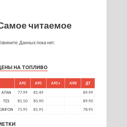
Самое читаемое
звините. Данных пока нет.
ЦЕНЫ НА ТОПЛИВО
A92
A95
A95+
A98
ДТ
ATAN
77.99
81.49
89.99
TES
81.50
85.90
89.90
GRIFON
75.95
81.95
78.95
МЕТКИ