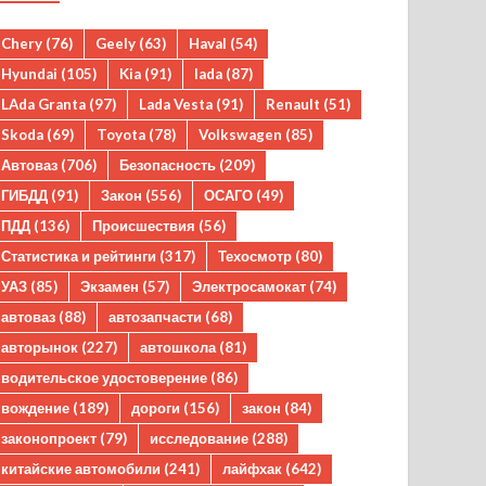
Chery
(76)
Geely
(63)
Haval
(54)
Hyundai
(105)
Kia
(91)
lada
(87)
LAda Granta
(97)
Lada Vesta
(91)
Renault
(51)
Skoda
(69)
Toyota
(78)
Volkswagen
(85)
Автоваз
(706)
Безопасность
(209)
ГИБДД
(91)
Закон
(556)
ОСАГО
(49)
ПДД
(136)
Происшествия
(56)
Статистика и рейтинги
(317)
Техосмотр
(80)
УАЗ
(85)
Экзамен
(57)
Электросамокат
(74)
автоваз
(88)
автозапчасти
(68)
авторынок
(227)
автошкола
(81)
водительское удостоверение
(86)
вождение
(189)
дороги
(156)
закон
(84)
законопроект
(79)
исследование
(288)
китайские автомобили
(241)
лайфхак
(642)