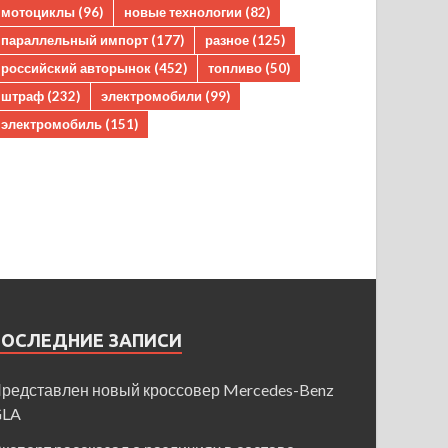
мотоциклы
(96)
новые технологии
(82)
параллельный импорт
(177)
разное
(125)
российский авторынок
(452)
топливо
(50)
штраф
(232)
электромобили
(99)
электромобиль
(151)
ПОСЛЕДНИЕ ЗАПИСИ
редставлен новый кроссовер Mercedes-Benz
GLA