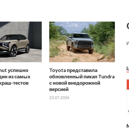
И
mut успешно
Toyota представила
дин из самых
обновленный пикап Tundra
краш-тестов
с новой внедорожной
версией
23.07.2026