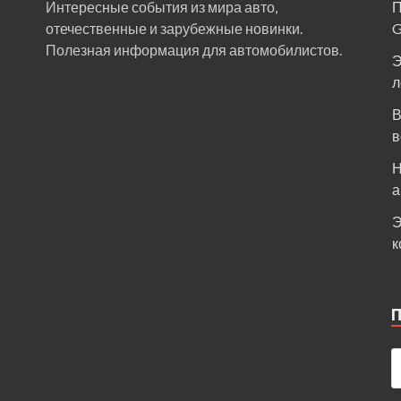
Интересные события из мира авто,
П
отечественные и зарубежные новинки.
Полезная информация для автомобилистов.
Э
л
В
в
Н
а
Э
к