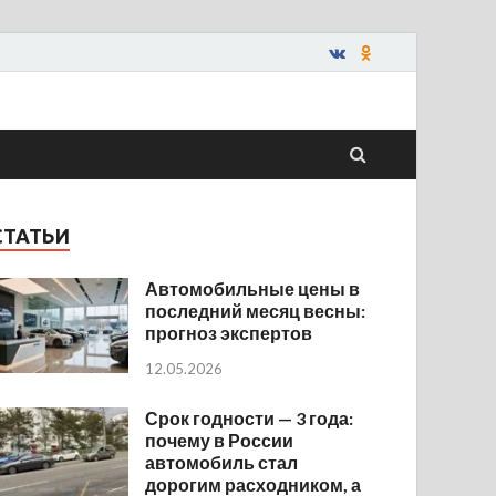
СТАТЬИ
Автомобильные цены в
последний месяц весны:
прогноз экспертов
12.05.2026
Срок годности — 3 года:
почему в России
автомобиль стал
дорогим расходником, а