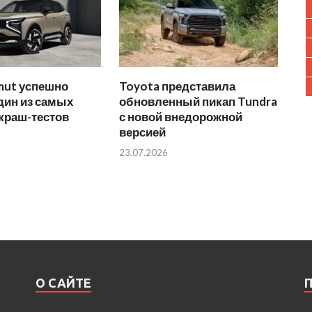
mut успешно
Toyota представила
дин из самых
обновленный пикап Tundra
краш-тестов
с новой внедорожной
версией
23.07.2026
О САЙТЕ