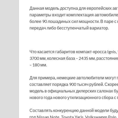
Данная модель доступна для европейских авт
параметры входит комплектация автомобиле
более 90 лошадиных сил мощности. В паре с
передач либо бесступенчатый вариатор.
Что касается габаритов компакт-кросса Ignis,
3700 мм, колесная база – 2435 мм, расстоян
– 180 мм.
Для примера, немецкие автолюбители могут при
составляет порядка 900 тысяч рублей. Скорее
модель в официальных дилерских салонах бу
нового года нового утилизационного сбора с
Составлять конкуренцию данной модели буд
год Nissan Note, Toyota Yaris, Volkswagen Polo