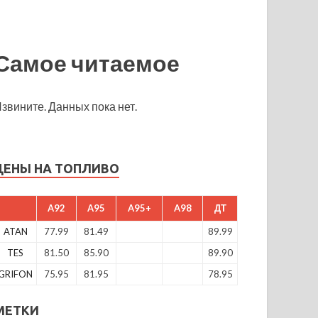
Самое читаемое
звините. Данных пока нет.
ЦЕНЫ НА ТОПЛИВО
A92
A95
A95+
A98
ДТ
ATAN
77.99
81.49
89.99
TES
81.50
85.90
89.90
GRIFON
75.95
81.95
78.95
МЕТКИ