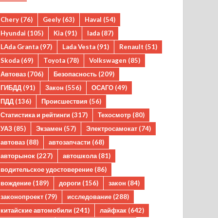
Chery
(76)
Geely
(63)
Haval
(54)
Hyundai
(105)
Kia
(91)
lada
(87)
LAda Granta
(97)
Lada Vesta
(91)
Renault
(51)
Skoda
(69)
Toyota
(78)
Volkswagen
(85)
Автоваз
(706)
Безопасность
(209)
ГИБДД
(91)
Закон
(556)
ОСАГО
(49)
ПДД
(136)
Происшествия
(56)
Статистика и рейтинги
(317)
Техосмотр
(80)
УАЗ
(85)
Экзамен
(57)
Электросамокат
(74)
автоваз
(88)
автозапчасти
(68)
авторынок
(227)
автошкола
(81)
водительское удостоверение
(86)
вождение
(189)
дороги
(156)
закон
(84)
законопроект
(79)
исследование
(288)
китайские автомобили
(241)
лайфхак
(642)