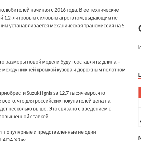
олюбителей начиная с 2016 года. В ее технические
й 1,2-литровым силовым агрегатом, выдающим не
 ним устанавливается механическая трансмиссия на 5
И
 то размеры новой модели будут составлять: длина –
ие между нижней кромкой кузова и дорожным полотном
обрести Suzuki Ignis за 12,7 тысяч евро, что
 всего, что для российских покупателей цена на
дет несколько выше. Это связано с введением с
 повышенной ставкой.
ут популярные и представленные не один
, LADA XRay.