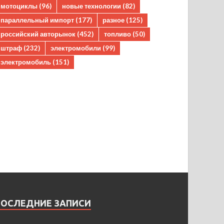
мотоциклы
(96)
новые технологии
(82)
параллельный импорт
(177)
разное
(125)
российский авторынок
(452)
топливо
(50)
штраф
(232)
электромобили
(99)
электромобиль
(151)
ПОСЛЕДНИЕ ЗАПИСИ