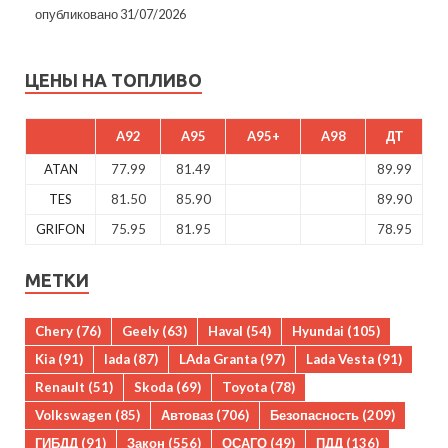
опубликовано 31/07/2026
ЦЕНЫ НА ТОПЛИВО
A92
A95
A95+
A98
ДТ
ATAN
77.99
81.49
89.99
TES
81.50
85.90
89.90
GRIFON
75.95
81.95
78.95
МЕТКИ
Chery
(76)
Geely
(63)
Haval
(54)
Hyundai
(105)
Kia
(91)
lada
(87)
LAda Granta
(97)
Lada Vesta
(91)
Renault
(51)
Skoda
(69)
Toyota
(78)
Volkswagen
(85)
Автоваз
(706)
Безопасность
(209)
ГИБДД
(91)
Закон
(556)
ОСАГО
(49)
ПДД
(136)