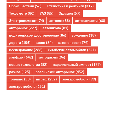
Происшествия
(56)
Статистика и рейтинги
(317)
Техосмотр
(80)
УАЗ
(85)
Экзамен
(57)
Электросамокат
(74)
автоваз
(88)
автозапчасти
(68)
авторынок
(227)
автошкола
(81)
водительское удостоверение
(86)
вождение
(189)
дороги
(156)
закон
(84)
законопроект
(79)
исследование
(288)
китайские автомобили
(241)
лайфхак
(642)
мотоциклы
(96)
новые технологии
(82)
параллельный импорт
(177)
разное
(125)
российский авторынок
(452)
топливо
(50)
штраф
(232)
электромобили
(99)
электромобиль
(151)