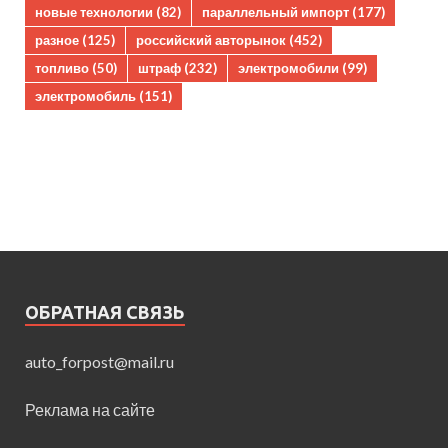
новые технологии
(82)
параллельный импорт
(177)
разное
(125)
российский авторынок
(452)
топливо
(50)
штраф
(232)
электромобили
(99)
электромобиль
(151)
ОБРАТНАЯ СВЯЗЬ
auto_forpost@mail.ru
Реклама на сайте