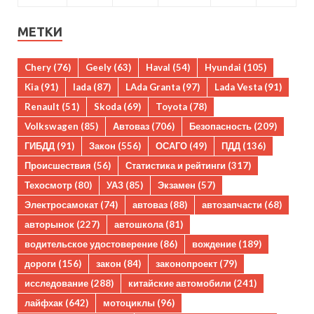
МЕТКИ
Chery
(76)
Geely
(63)
Haval
(54)
Hyundai
(105)
Kia
(91)
lada
(87)
LAda Granta
(97)
Lada Vesta
(91)
Renault
(51)
Skoda
(69)
Toyota
(78)
Volkswagen
(85)
Автоваз
(706)
Безопасность
(209)
ГИБДД
(91)
Закон
(556)
ОСАГО
(49)
ПДД
(136)
Происшествия
(56)
Статистика и рейтинги
(317)
Техосмотр
(80)
УАЗ
(85)
Экзамен
(57)
Электросамокат
(74)
автоваз
(88)
автозапчасти
(68)
авторынок
(227)
автошкола
(81)
водительское удостоверение
(86)
вождение
(189)
дороги
(156)
закон
(84)
законопроект
(79)
исследование
(288)
китайские автомобили
(241)
лайфхак
(642)
мотоциклы
(96)