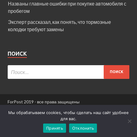
Названы главные ошибки при покупке автомобиля с
пробегом
Эксперт рассказал, как понять, что тормозные
колодки требуют замены
ПОИСК
ForPost 2019 - все права защищены
При использовании материалов сайта ссылка
Мы обрабатываем cookies, чтобы сделать наш сайт удобнее
обязательна.
для вас.
Принять
Отклонить
Информация для пользователей сайта