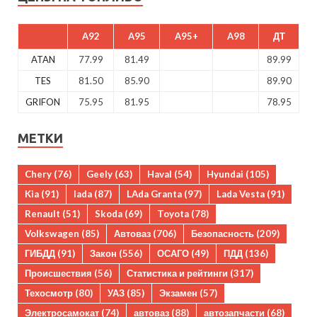
A92
A95
A95+
A98
ДТ
ATAN
77.99
81.49
89.99
TES
81.50
85.90
89.90
GRIFON
75.95
81.95
78.95
МЕТКИ
Chery
(76)
Geely
(63)
Haval
(54)
Hyundai
(105)
Kia
(91)
lada
(87)
LAda Granta
(97)
Lada Vesta
(91)
Renault
(51)
Skoda
(69)
Toyota
(78)
Volkswagen
(85)
Автоваз
(706)
Безопасность
(209)
ГИБДД
(91)
Закон
(556)
ОСАГО
(49)
ПДД
(136)
Происшествия
(56)
Статистика и рейтинги
(317)
Техосмотр
(80)
УАЗ
(85)
Экзамен
(57)
Электросамокат
(74)
автоваз
(88)
автозапчасти
(68)