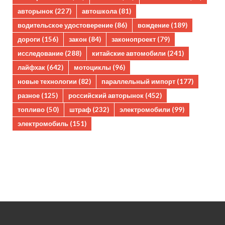
авторынок
(227)
автошкола
(81)
водительское удостоверение
(86)
вождение
(189)
дороги
(156)
закон
(84)
законопроект
(79)
исследование
(288)
китайские автомобили
(241)
лайфхак
(642)
мотоциклы
(96)
новые технологии
(82)
параллельный импорт
(177)
разное
(125)
российский авторынок
(452)
топливо
(50)
штраф
(232)
электромобили
(99)
электромобиль
(151)