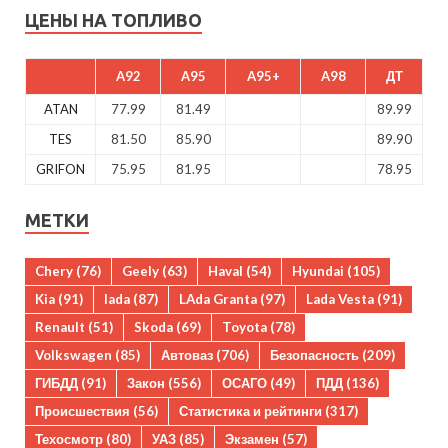
ЦЕНЫ НА ТОПЛИВО
A92
A95
A95+
A98
ДТ
ATAN
77.99
81.49
89.99
TES
81.50
85.90
89.90
GRIFON
75.95
81.95
78.95
МЕТКИ
Chery
(76)
Geely
(63)
Haval
(54)
Hyundai
(105)
Kia
(91)
lada
(87)
LAda Granta
(97)
Lada Vesta
(91)
Renault
(51)
Skoda
(69)
Toyota
(78)
Volkswagen
(85)
Автоваз
(706)
Безопасность
(209)
ГИБДД
(91)
Закон
(556)
ОСАГО
(49)
ПДД
(136)
Происшествия
(56)
Статистика и рейтинги
(317)
Техосмотр
(80)
УАЗ
(85)
Экзамен
(57)