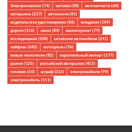
Электросамокат
(74)
автоваз
(88)
автозапчасти
(68)
авторынок
(227)
автошкола
(81)
водительское удостоверение
(86)
вождение
(189)
дороги
(156)
закон
(84)
законопроект
(79)
исследование
(288)
китайские автомобили
(241)
лайфхак
(642)
мотоциклы
(96)
новые технологии
(82)
параллельный импорт
(177)
разное
(125)
российский авторынок
(452)
топливо
(50)
штраф
(232)
электромобили
(99)
электромобиль
(151)