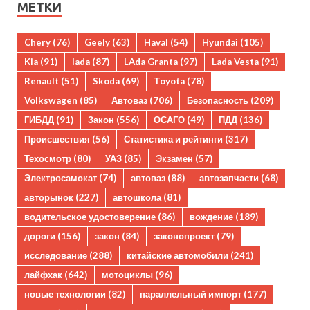
МЕТКИ
Chery
(76)
Geely
(63)
Haval
(54)
Hyundai
(105)
Kia
(91)
lada
(87)
LAda Granta
(97)
Lada Vesta
(91)
Renault
(51)
Skoda
(69)
Toyota
(78)
Volkswagen
(85)
Автоваз
(706)
Безопасность
(209)
ГИБДД
(91)
Закон
(556)
ОСАГО
(49)
ПДД
(136)
Происшествия
(56)
Статистика и рейтинги
(317)
Техосмотр
(80)
УАЗ
(85)
Экзамен
(57)
Электросамокат
(74)
автоваз
(88)
автозапчасти
(68)
авторынок
(227)
автошкола
(81)
водительское удостоверение
(86)
вождение
(189)
дороги
(156)
закон
(84)
законопроект
(79)
исследование
(288)
китайские автомобили
(241)
лайфхак
(642)
мотоциклы
(96)
новые технологии
(82)
параллельный импорт
(177)