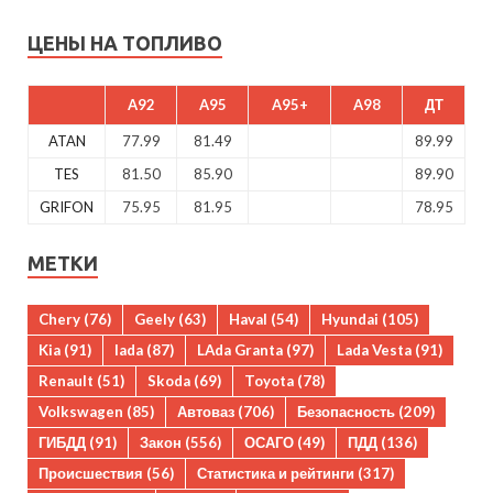
ЦЕНЫ НА ТОПЛИВО
A92
A95
A95+
A98
ДТ
ATAN
77.99
81.49
89.99
TES
81.50
85.90
89.90
GRIFON
75.95
81.95
78.95
МЕТКИ
Chery
(76)
Geely
(63)
Haval
(54)
Hyundai
(105)
Kia
(91)
lada
(87)
LAda Granta
(97)
Lada Vesta
(91)
Renault
(51)
Skoda
(69)
Toyota
(78)
Volkswagen
(85)
Автоваз
(706)
Безопасность
(209)
ГИБДД
(91)
Закон
(556)
ОСАГО
(49)
ПДД
(136)
Происшествия
(56)
Статистика и рейтинги
(317)