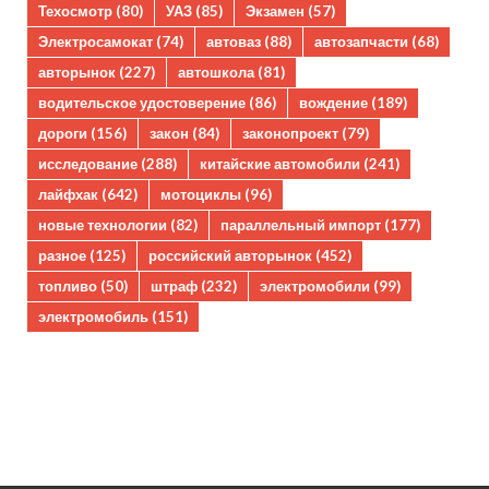
Техосмотр
(80)
УАЗ
(85)
Экзамен
(57)
Электросамокат
(74)
автоваз
(88)
автозапчасти
(68)
авторынок
(227)
автошкола
(81)
водительское удостоверение
(86)
вождение
(189)
дороги
(156)
закон
(84)
законопроект
(79)
исследование
(288)
китайские автомобили
(241)
лайфхак
(642)
мотоциклы
(96)
новые технологии
(82)
параллельный импорт
(177)
разное
(125)
российский авторынок
(452)
топливо
(50)
штраф
(232)
электромобили
(99)
электромобиль
(151)