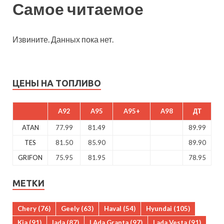
Самое читаемое
Извините. Данных пока нет.
ЦЕНЫ НА ТОПЛИВО
A92
A95
A95+
A98
ДТ
ATAN
77.99
81.49
89.99
TES
81.50
85.90
89.90
GRIFON
75.95
81.95
78.95
МЕТКИ
Chery
(76)
Geely
(63)
Haval
(54)
Hyundai
(105)
Kia
(91)
lada
(87)
LAda Granta
(97)
Lada Vesta
(91)