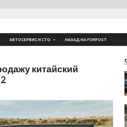
 Авто
АВТОСЕРВИС И СТО
НАЗАД НА FORPOST
родажу китайский
12