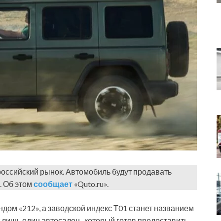
оссийский рынок. Автомобиль будут продавать
. Об этом
сообщает
«Quto.ru».
ндом «212», а заводской индекс Т01 станет названием
 лишь один автосалон, который готов предоставить