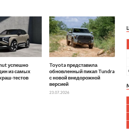
mut успешно
Toyota представила
дин из самых
обновленный пикап Tundra
краш-тестов
с новой внедорожной
версией
23.07.2026