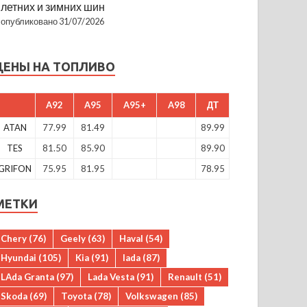
летних и зимних шин
опубликовано 31/07/2026
ЦЕНЫ НА ТОПЛИВО
A92
A95
A95+
A98
ДТ
ATAN
77.99
81.49
89.99
TES
81.50
85.90
89.90
GRIFON
75.95
81.95
78.95
МЕТКИ
Chery
(76)
Geely
(63)
Haval
(54)
Hyundai
(105)
Kia
(91)
lada
(87)
LAda Granta
(97)
Lada Vesta
(91)
Renault
(51)
Skoda
(69)
Toyota
(78)
Volkswagen
(85)