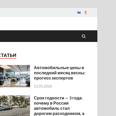
СТАТЬИ
Автомобильные цены в
последний месяц весны:
прогноз экспертов
12.05.2026
Срок годности — 3 года:
почему в России
автомобиль стал
дорогим расходником, а