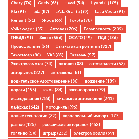
Chery
(76)
Geely
(63)
Haval
(54)
Hyundai
(105)
Kia
(91)
lada
(87)
LAda Granta
(97)
Lada Vesta
(91)
Renault
(51)
Skoda
(69)
Toyota
(78)
Volkswagen
(85)
Автоваз
(706)
Безопасность
(209)
ГИБДД
(91)
Закон
(556)
ОСАГО
(49)
ПДД
(136)
Происшествия
(56)
Статистика и рейтинги
(317)
Техосмотр
(80)
УАЗ
(85)
Экзамен
(57)
Электросамокат
(74)
автоваз
(88)
автозапчасти
(68)
авторынок
(227)
автошкола
(81)
водительское удостоверение
(86)
вождение
(189)
дороги
(156)
закон
(84)
законопроект
(79)
исследование
(288)
китайские автомобили
(241)
лайфхак
(642)
мотоциклы
(96)
новые технологии
(82)
параллельный импорт
(177)
разное
(125)
российский авторынок
(452)
топливо
(50)
штраф
(232)
электромобили
(99)