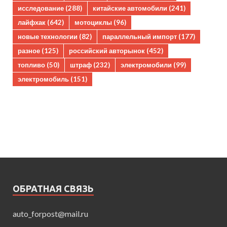
исследование
(288)
китайские автомобили
(241)
лайфхак
(642)
мотоциклы
(96)
новые технологии
(82)
параллельный импорт
(177)
разное
(125)
российский авторынок
(452)
топливо
(50)
штраф
(232)
электромобили
(99)
электромобиль
(151)
ОБРАТНАЯ СВЯЗЬ
auto_forpost@mail.ru