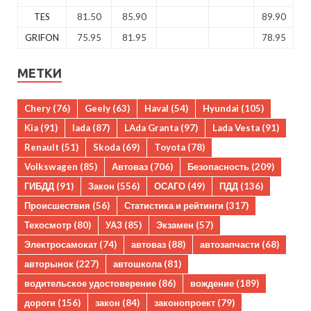
TES
81.50
85.90
89.90
GRIFON
75.95
81.95
78.95
МЕТКИ
Chery
(76)
Geely
(63)
Haval
(54)
Hyundai
(105)
Kia
(91)
lada
(87)
LAda Granta
(97)
Lada Vesta
(91)
Renault
(51)
Skoda
(69)
Toyota
(78)
Volkswagen
(85)
Автоваз
(706)
Безопасность
(209)
ГИБДД
(91)
Закон
(556)
ОСАГО
(49)
ПДД
(136)
Происшествия
(56)
Статистика и рейтинги
(317)
Техосмотр
(80)
УАЗ
(85)
Экзамен
(57)
Электросамокат
(74)
автоваз
(88)
автозапчасти
(68)
авторынок
(227)
автошкола
(81)
водительское удостоверение
(86)
вождение
(189)
дороги
(156)
закон
(84)
законопроект
(79)