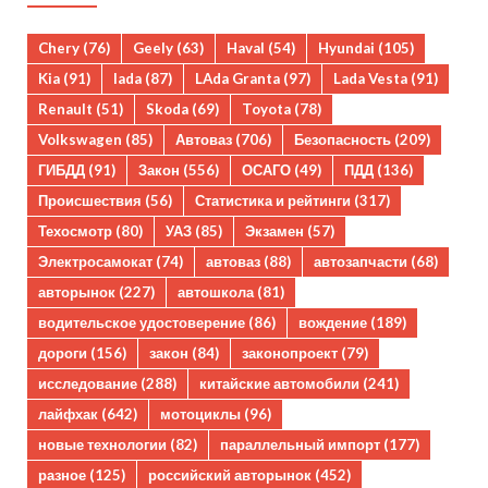
Chery
(76)
Geely
(63)
Haval
(54)
Hyundai
(105)
Kia
(91)
lada
(87)
LAda Granta
(97)
Lada Vesta
(91)
Renault
(51)
Skoda
(69)
Toyota
(78)
Volkswagen
(85)
Автоваз
(706)
Безопасность
(209)
ГИБДД
(91)
Закон
(556)
ОСАГО
(49)
ПДД
(136)
Происшествия
(56)
Статистика и рейтинги
(317)
Техосмотр
(80)
УАЗ
(85)
Экзамен
(57)
Электросамокат
(74)
автоваз
(88)
автозапчасти
(68)
авторынок
(227)
автошкола
(81)
водительское удостоверение
(86)
вождение
(189)
дороги
(156)
закон
(84)
законопроект
(79)
исследование
(288)
китайские автомобили
(241)
лайфхак
(642)
мотоциклы
(96)
новые технологии
(82)
параллельный импорт
(177)
разное
(125)
российский авторынок
(452)