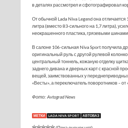
в деталях рассмотрел и сфотографировал ко
От обычной Lada Niva Legend она отличаетс
литра (вместо 83-сильного на 1,7 литра), у
неокрашенного пластика, грязевыми шинами 
В салоне 106-сильная Niva Sport получила дру
оригинальный руль с другой рулевой колонко
центральный тоннель, кожаную отделку щитка
заднего дивана и дверных карт с красной про
вещей, заимствованных у переднеприводных 
«Весты», а переключатель поворотников – от 
Фото: Avtograd News
МЕТКИ
LADA NIVA SPORT
АВТОВАЗ
(Пока оценок нет)