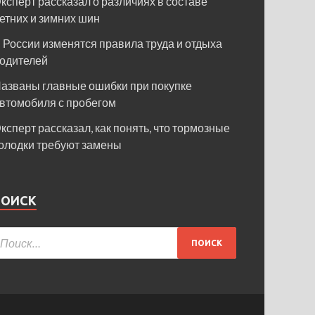
ксперт рассказал о различиях в составе
етних и зимних шин
 России изменятся правила труда и отдыха
одителей
азваны главные ошибки при покупке
втомобиля с пробегом
ксперт рассказал, как понять, что тормозные
олодки требуют замены
ПОИСК