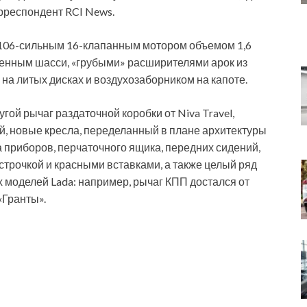
рреспондент RCI News.
я 106-сильным 16-клапанным мотором объемом 1,6
силенным шасси, «грубыми» расширителями арок из
на литых дисках и воздухозаборником на капоте.
гой рычаг раздаточной коробки от Niva Travel,
й, новые кресла, переделанный в плане архитектуры
 приборов, перчаточного ящика, передних сидений,
строчкой и красными вставками, а также целый ряд
моделей Lada: например, рычаг КПП достался от
«Гранты».