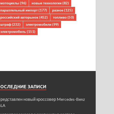
мотоциклы
(96)
новые технологии
(82)
параллельный импорт
(177)
разное
(125)
российский авторынок
(452)
топливо
(50)
штраф
(232)
электромобили
(99)
электромобиль
(151)
ПОСЛЕДНИЕ ЗАПИСИ
редставлен новый кроссовер Mercedes-Benz
GLA