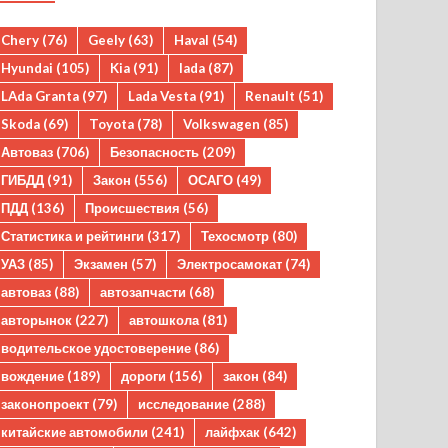
Chery
(76)
Geely
(63)
Haval
(54)
Hyundai
(105)
Kia
(91)
lada
(87)
LAda Granta
(97)
Lada Vesta
(91)
Renault
(51)
Skoda
(69)
Toyota
(78)
Volkswagen
(85)
Автоваз
(706)
Безопасность
(209)
ГИБДД
(91)
Закон
(556)
ОСАГО
(49)
ПДД
(136)
Происшествия
(56)
Статистика и рейтинги
(317)
Техосмотр
(80)
УАЗ
(85)
Экзамен
(57)
Электросамокат
(74)
автоваз
(88)
автозапчасти
(68)
авторынок
(227)
автошкола
(81)
водительское удостоверение
(86)
вождение
(189)
дороги
(156)
закон
(84)
законопроект
(79)
исследование
(288)
китайские автомобили
(241)
лайфхак
(642)