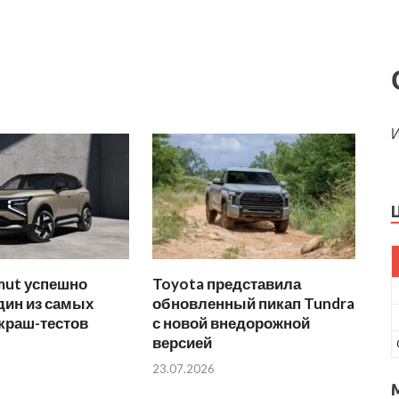
И
mut успешно
Toyota представила
дин из самых
обновленный пикап Tundra
краш-тестов
с новой внедорожной
версией
23.07.2026