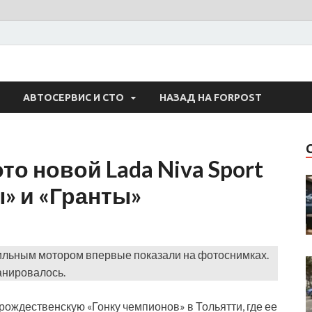
 Авто
АВТОСЕРВИС И СТО
НАЗАД НА FORPOST
о новой Lada Niva Sport
ы» и «Гранты»
сильным мотором впервые показали на фотоснимках.
анировалось.
ождественскую «Гонку чемпионов» в Тольятти, где ее