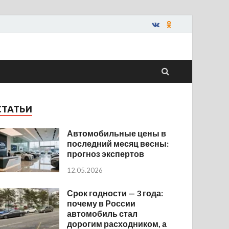
СТАТЬИ
Автомобильные цены в
последний месяц весны:
прогноз экспертов
12.05.2026
Срок годности — 3 года:
почему в России
автомобиль стал
дорогим расходником, а