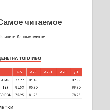
Самое читаемое
звините. Данных пока нет.
ЦЕНЫ НА ТОПЛИВО
A92
A95
A95+
A98
ДТ
ATAN
77.99
81.49
89.99
TES
81.50
85.90
89.90
GRIFON
75.95
81.95
78.95
МЕТКИ